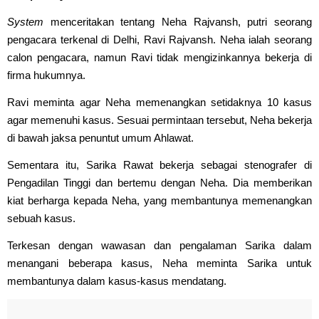
System
menceritakan tentang Neha Rajvansh, putri seorang
pengacara terkenal di Delhi, Ravi Rajvansh. Neha ialah seorang
calon pengacara, namun Ravi tidak mengizinkannya bekerja di
firma hukumnya.
Ravi meminta agar Neha memenangkan setidaknya 10 kasus
agar memenuhi kasus. Sesuai permintaan tersebut, Neha bekerja
di bawah jaksa penuntut umum Ahlawat.
Sementara itu, Sarika Rawat bekerja sebagai stenografer di
Pengadilan Tinggi dan bertemu dengan Neha. Dia memberikan
kiat berharga kepada Neha, yang membantunya memenangkan
sebuah kasus.
Terkesan dengan wawasan dan pengalaman Sarika dalam
menangani beberapa kasus, Neha meminta Sarika untuk
membantunya dalam kasus-kasus mendatang.