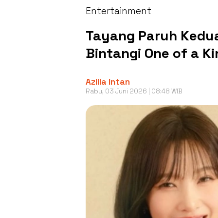
Entertainment
Tayang Paruh Kedua
Bintangi One of a 
Azilla Intan
Rabu, 03 Juni 2026 | 08:48 WIB