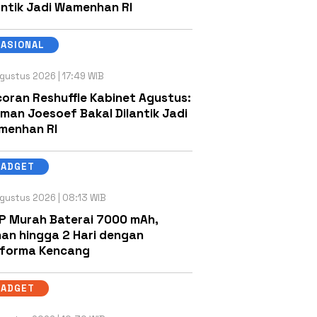
antik Jadi Wamenhan RI
NASIONAL
gustus 2026 | 17:49 WIB
oran Reshuffle Kabinet Agustus:
man Joesoef Bakal Dilantik Jadi
menhan RI
GADGET
gustus 2026 | 08:13 WIB
P Murah Baterai 7000 mAh,
an hingga 2 Hari dengan
rforma Kencang
GADGET