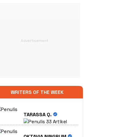
WRITERS OF THE WEEK
TARASSA Q.
33 Artikel
OKTAVIA NINGRUM