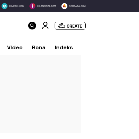
HIMEDIK.COM
IKLANDISINI.COM
SERBADA.COM
Video
Rona
Indeks