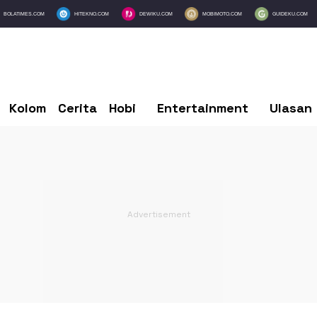
BOLATIMES.COM
HITEKNO.COM
DEWIKU.COM
MOBIMOTO.COM
GUIDEKU.COM
Kolom
Cerita
Hobi
Entertainment
Ulasan