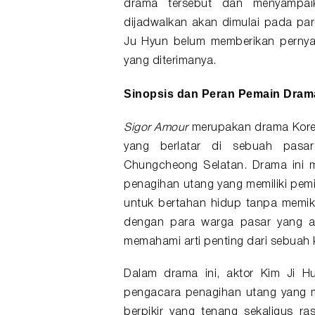
drama tersebut dan menyampaik
dijadwalkan akan dimulai pada paru
Ju Hyun belum memberikan pernyat
yang diterimanya.
Sinopsis dan Peran Pemain Dra
Sigor Amour
merupakan drama Korea
yang berlatar di sebuah pasar
Chungcheong Selatan. Drama ini 
penagihan utang yang memiliki pemiki
untuk bertahan hidup tanpa memiki
dengan para warga pasar yang ad
memahami arti penting dari sebuah k
Dalam drama ini, aktor Kim Ji H
pengacara penagihan utang yang m
berpikir yang tenang sekaligus ra