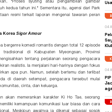
Usa
an, "Proses syuting atau pengambilan gambar
h kedua tahun ini." Sementara itu, agensi dari Park
aan resmi terkait laporan mengenai tawaran peran
B
04 A
ma Korea
Sigor Amour
Pel
Say
Klu
 bergenre komedi romantis dengan total 12 episode
 tradisional di Kabupaten Myeongsan, Provinsi
mengisahkan tentang perjalanan seorang pengacara
ran realistis. Ia menjalani hari-harinya dengan fokus
04 A
rkan apa pun. Namun, setelah bertemu dan terlibat
PIP
a di daerah setempat, pengacara tersebut mulai
Jad
omunitas, cinta, dan keluarga.
aga
un akan memerankan karakter Ki Ho Tae, seorang
B
emiliki kemampuan komunikasi luar biasa dan cara
sional. Meskipun awalnya ia dikenal sebagai sosok