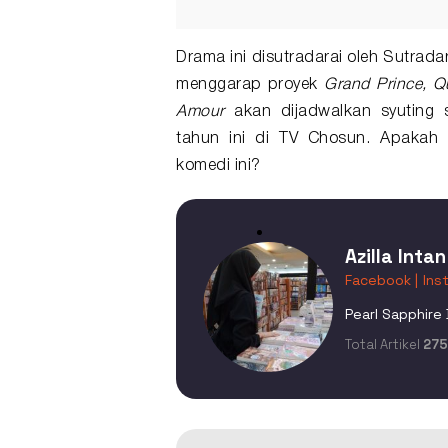
Drama ini disutradarai oleh Sutrad
menggarap proyek
Grand Prince, Q
Amour
akan dijadwalkan syuting 
tahun ini di TV Chosun. Apakah
komedi ini?
Azilla Intan
Facebook |
Ins
Pearl Sapphire 
Total Artikel
275