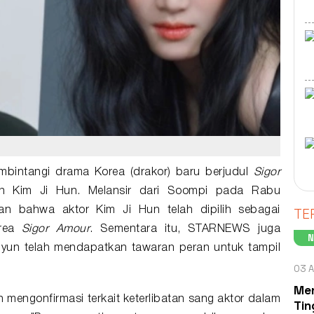
mbintangi
drama Korea
(
drakor
) baru berjudul
Sigor
an
Kim Ji Hun
. Melansir dari Soompi pada Rabu
TE
an bahwa aktor Kim Ji Hun telah dipilih sebagai
orea
Sigor Amour
. Sementara itu, STARNEWS juga
Hyun telah mendapatkan tawaran peran untuk tampil
03 A
Men
n mengonfirmasi terkait keterlibatan sang aktor dalam
Tin