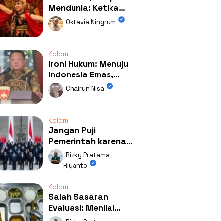
Mendunia: Ketika
Kolaborasi
Oktavia Ningrum
Mengubah Wajah
Kemiren
Kolom
Ironi Hukum: Menuju
Indonesia Emas,
Ternyata Emasnya
Chairun Nisa
Ada di Rumah Febrie!
Kolom
Jangan Puji
Pemerintah karena
Kerja: Mengapa
Rizky Pratama
Publik Begitu Mudah
Riyanto
Terpesona?
Kolom
Salah Sasaran
Evaluasi: Menilai
Program MBG Lewat