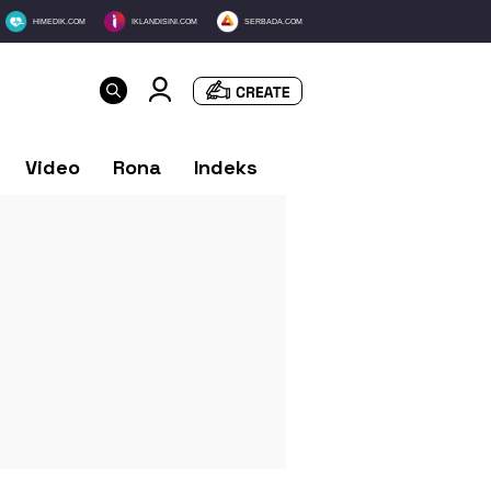
HIMEDIK.COM
IKLANDISINI.COM
SERBADA.COM
Video
Rona
Indeks