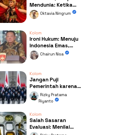
Mendunia: Ketika
Kolaborasi
Oktavia Ningrum
Mengubah Wajah
Kemiren
Kolom
Ironi Hukum: Menuju
Indonesia Emas,
Ternyata Emasnya
Chairun Nisa
Ada di Rumah Febrie!
Kolom
Jangan Puji
Pemerintah karena
Kerja: Mengapa
Rizky Pratama
Publik Begitu Mudah
Riyanto
Terpesona?
Kolom
Salah Sasaran
Evaluasi: Menilai
Program MBG Lewat