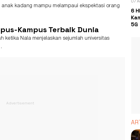
07 A
u anak kadang mampu melampaui ekspektasi orang
6 H
Kam
5G
mpus-Kampus Terbaik Dunia
h ketika Nala menjelaskan sejumlah universitas
.
AR