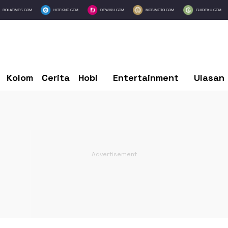
BOLATIMES.COM
HITEKNO.COM
DEWIKU.COM
MOBIMOTO.COM
GUIDEKU.COM
Kolom
Cerita
Hobi
Entertainment
Ulasan