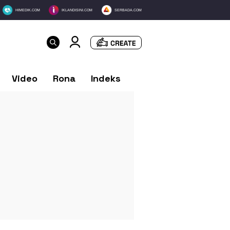
HIMEDIK.COM
IKLANDISINI.COM
SERBADA.COM
Video
Rona
Indeks