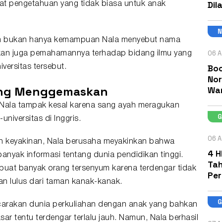
Dil
at pengetahuan yang tidak biasa untuk anak
m bukan hanya kemampuan Nala menyebut nama
06 A
kan juga pemahamannya terhadap bidang ilmu yang
Boc
versitas tersebut.
Nor
yang Menggemaskan
Wa
a Nala tampak kesal karena sang ayah meragukan
niversitas di Inggris.
06 A
h keyakinan, Nala berusaha meyakinkan bahwa
4 H
nyak informasi tentang dunia pendidikan tinggi.
Tah
buat banyak orang tersenyum karena terdengar tidak
Pe
an lulus dari taman kanak-kanak.
carakan dunia perkuliahan dengan anak yang bahkan
r tentu terdengar terlalu jauh. Namun, Nala berhasil