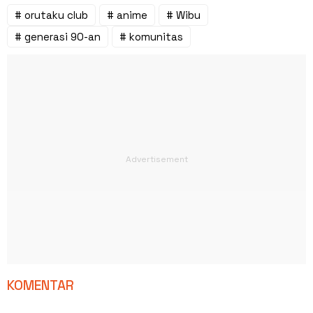
# orutaku club
# anime
# Wibu
# generasi 90-an
# komunitas
KOMENTAR