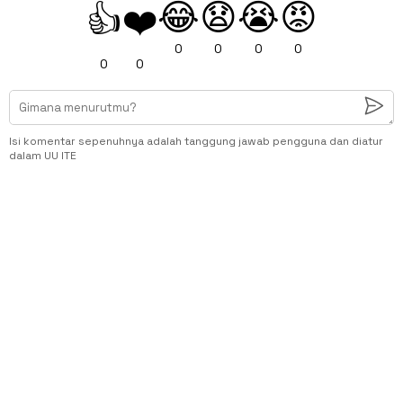
😂
😧
😭
😡
👍
❤️
0
0
0
0
0
0
Isi komentar sepenuhnya adalah tanggung jawab pengguna dan diatur
dalam UU ITE