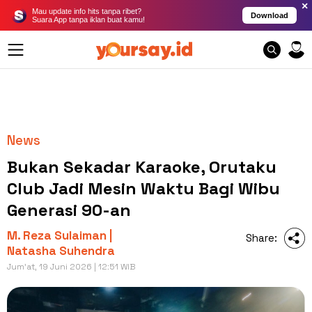
×
Mau update info hits tanpa ribet?
Download
Suara App tanpa iklan buat kamu!
News
Bukan Sekadar Karaoke, Orutaku
Club Jadi Mesin Waktu Bagi Wibu
Generasi 90-an
M. Reza Sulaiman |
Share:
Natasha Suhendra
Jum'at, 19 Juni 2026 | 12:51 WIB