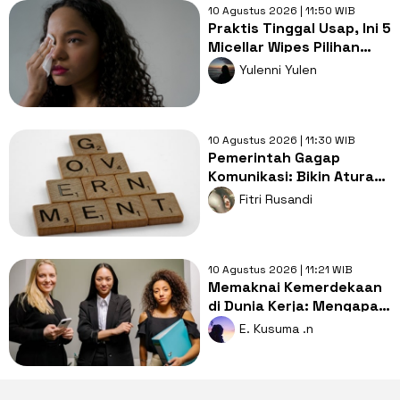
10 Agustus 2026 | 11:50 WIB
Praktis Tinggal Usap, Ini 5
Micellar Wipes Pilihan
untuk Kulit Berjerawat
Yulenni Yulen
10 Agustus 2026 | 11:30 WIB
Pemerintah Gagap
Komunikasi: Bikin Aturan
Dulu, Gaduh Kemudian
Fitri Rusandi
10 Agustus 2026 | 11:21 WIB
Memaknai Kemerdekaan
di Dunia Kerja: Mengapa
Gen Z Lebih Memilih
E. Kusuma .n
'Work-Life Balance'?