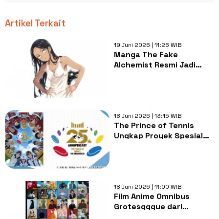
Artikel Terkait
19 Juni 2026 | 11:26 WIB
Manga The Fake
Alchemist Resmi Jadi
Anime, Passione Garap
Adaptasinya
18 Juni 2026 | 13:15 WIB
The Prince of Tennis
Ungkap Proyek Spesial
Pertama Anniversary ke-
25
18 Juni 2026 | 11:00 WIB
Film Anime Omnibus
Grotesqqque dari
CloverWorks Ungkap 35