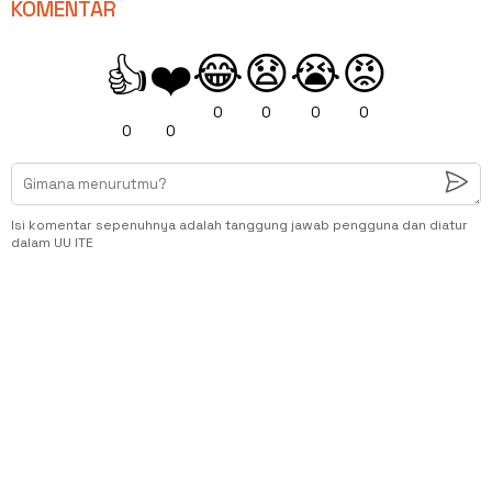
KOMENTAR
😂
😧
😭
😡
👍
❤️
0
0
0
0
0
0
Isi komentar sepenuhnya adalah tanggung jawab pengguna dan diatur
dalam UU ITE