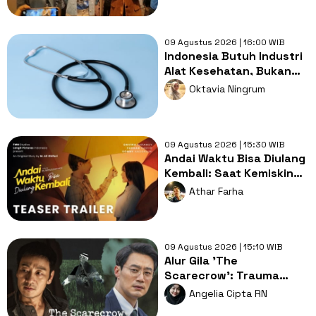
Kental
09 Agustus 2026 | 16:00 WIB
Indonesia Butuh Industri
Alat Kesehatan, Bukan
Sekadar Pasar Impor
Oktavia Ningrum
09 Agustus 2026 | 15:30 WIB
Andai Waktu Bisa Diulang
Kembali: Saat Kemiskinan
Merampas Kebebasan
Athar Farha
Cinta
09 Agustus 2026 | 15:10 WIB
Alur Gila 'The
Scarecrow': Trauma
Lama, Pembunuh
Angelia Cipta RN
Berantai dan Misteri