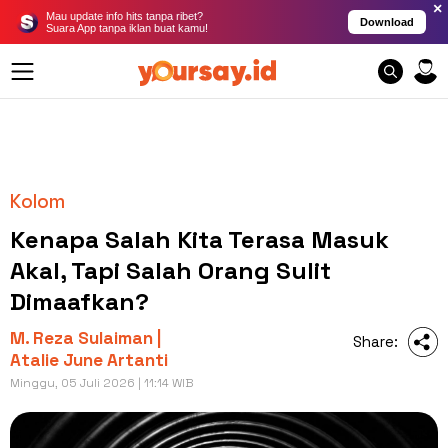
×
Mau update info hits tanpa ribet?
Download
Suara App tanpa iklan buat kamu!
Kolom
Kenapa Salah Kita Terasa Masuk
Akal, Tapi Salah Orang Sulit
Dimaafkan?
M. Reza Sulaiman |
Share:
Atalie June Artanti
Minggu, 05 Juli 2026 | 11:14 WIB