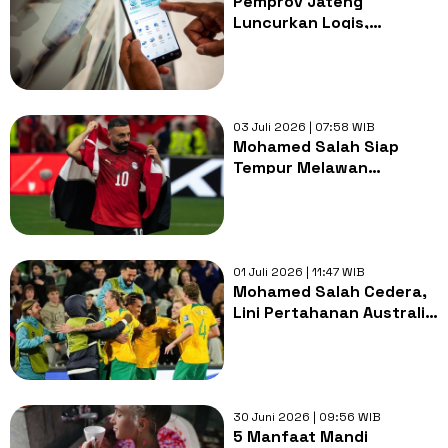
Pemprov Jateng
Luncurkan Logis,
Layanan Psikolog Gratis
untuk Masyarakat
03 Juli 2026 | 07:58 WIB
Mohamed Salah Siap
Tempur Melawan
Australia Setelah Pulih
dari Cedera Hamstring
01 Juli 2026 | 11:47 WIB
Mohamed Salah Cedera,
Lini Pertahanan Australia
Ogah Lengah di Laga
Hidup Mati Piala Dunia
2026
30 Juni 2026 | 09:56 WIB
5 Manfaat Mandi