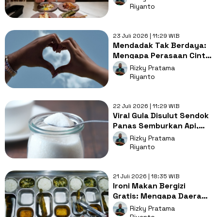
Konten Kemewahan
Riyanto
Absurd Indra Perdana
23 Juli 2026 | 11:29 WIB
Mendadak Tak Berdaya:
Mengapa Perasaan Cinta
Dikaitkan dengan Kata
Rizky Pratama
'Jatuh'?
Riyanto
22 Juli 2026 | 11:29 WIB
Viral Gula Disulut Sendok
Panas Semburkan Api,
Benarkah Mirip Bensin?
Rizky Pratama
Ini Penjelasan Sainsnya
Riyanto
21 Juli 2026 | 18:35 WIB
Ironi Makan Bergizi
Gratis: Mengapa Daerah
3T Masih Dianaktirikan?
Rizky Pratama