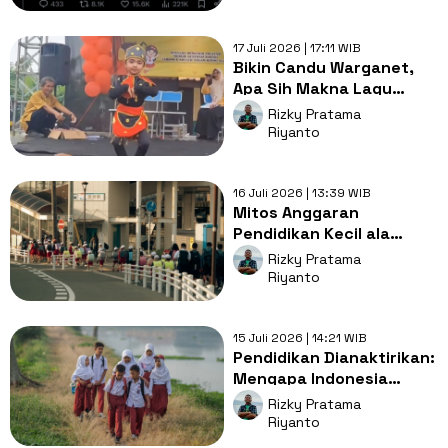
17 Juli 2026 | 17:11 WIB
Bikin Candu Warganet,
Apa Sih Makna Lagu
'Sakedung Kading' yang
Rizky Pratama
Lagi Viral?
Riyanto
16 Juli 2026 | 13:39 WIB
Mitos Anggaran
Pendidikan Kecil ala
Singapura dan Jepang:
Rizky Pratama
Kenapa Indonesia Tidak
Riyanto
Bisa Meniru?
15 Juli 2026 | 14:21 WIB
Pendidikan Dianaktirikan:
Mengapa Indonesia
Masih Pelit Investasi
Rizky Pratama
pada Otak Rakyatnya?
Riyanto