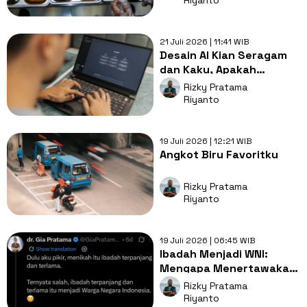
Riyanto
21 Juli 2026 | 11:41 WIB
Desain AI Kian Seragam
dan Kaku, Apakah
Estetika Visual Kita
Rizky Pratama
Sedang Krisis?
Riyanto
19 Juli 2026 | 12:21 WIB
Angkot Biru Favoritku
Rizky Pratama
Riyanto
19 Juli 2026 | 06:45 WIB
Ibadah Menjadi WNI:
Mengapa Menertawakan
Keadaan Jadi Tameng
Rizky Pratama
Terakhir Kita?
Riyanto