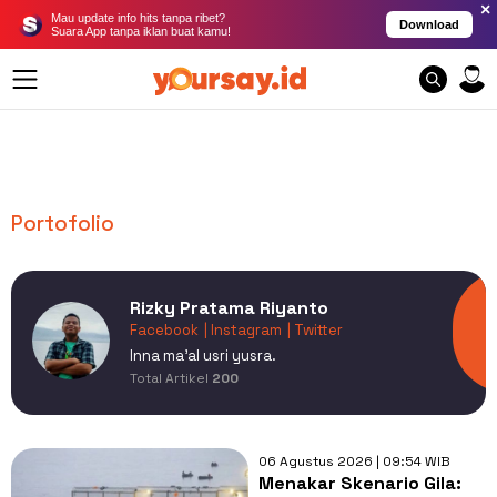
×
Mau update info hits tanpa ribet?
Download
Suara App tanpa iklan buat kamu!
Portofolio
Rizky Pratama Riyanto
Facebook
| Instagram
| Twitter
Inna ma'al usri yusra.
Total Artikel
200
06 Agustus 2026 | 09:54 WIB
Menakar Skenario Gila: