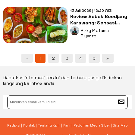
13 Juli 2026 | 12:20 WIB
Review Bebek Boedjang
Karawang: Sensasi
Bebek Jumbo Daging
Rizky Pratama
Empuk Rp50 Ribu
Riyanto
«
1
2
3
4
5
»
Dapatkan informasi terkini dan terbaru yang dikirimkan
langsung ke Inbox anda
Redaksi |
Kontak |
Tentang Kami |
Karir |
Pedoman Media Siber |
Site Map