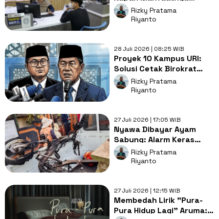
Benar-benar Dirasakan
Rizky Pratama
Kita Semua?
Riyanto
28 Juli 2026 | 08:25 WIB
Proyek 10 Kampus URI:
Solusi Cetak Birokrat
atau Pemborosan Dana
Rizky Pratama
APBN?
Riyanto
27 Juli 2026 | 17:05 WIB
Nyawa Dibayar Ayam
Sabung: Alarm Keras
untuk Penegakan Hukum
Rizky Pratama
dan Nurani Kita
Riyanto
27 Juli 2026 | 12:15 WIB
Membedah Lirik "Pura-
Pura Hidup Lagi" Aruma: