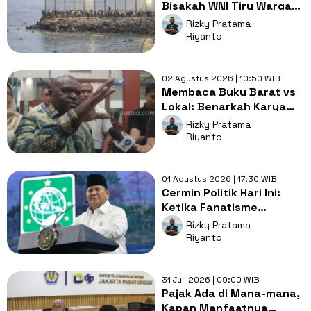
Bisakah WNI Tiru Warga
Maroko yang Kabur
Rizky Pratama
Lewat Laut?
Riyanto
02 Agustus 2026 | 10:50 WIB
Membaca Buku Barat vs
Lokal: Benarkah Karya
Penulis Indonesia Selalu
Rizky Pratama
Subjektif?
Riyanto
01 Agustus 2026 | 17:30 WIB
Cermin Politik Hari Ini:
Ketika Fanatisme
Memaklumi Etika yang
Rizky Pratama
Terabaikan
Riyanto
31 Juli 2026 | 09:00 WIB
Pajak Ada di Mana-mana,
Kapan Manfaatnya