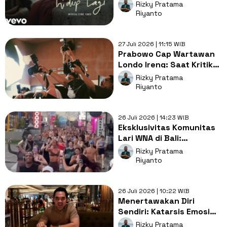
Validasi untuk Kamu yang
Rizky Pratama
Sedang Lelah Berjuang
Riyanto
27 Juli 2026 | 11:15 WIB
Prabowo Cap Wartawan
Londo Ireng: Saat Kritik
Dibalas Stigma,
Rizky Pratama
Demokrasi Dikorbankan?
Riyanto
26 Juli 2026 | 14:23 WIB
Eksklusivitas Komunitas
Lari WNA di Bali:
Menggugat Kedaulatan
Rizky Pratama
Ruang Publik Kita
Riyanto
26 Juli 2026 | 10:22 WIB
Menertawakan Diri
Sendiri: Katarsis Emosi
ala Warganet Melihat
Rizky Pratama