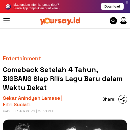
×
Mau update info hits tanpa ribet?
Download
Suara App tanpa iklan buat kamu!
Entertainment
Comeback Setelah 4 Tahun,
BIGBANG Siap Rilis Lagu Baru dalam
Waktu Dekat
Sekar Anindyah Lamase |
Share:
Fitri Suciati
Rabu, 08 Juli 2026 | 12:50 WIB