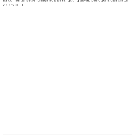
Isi komentar sepenuhnya adalah tanggung jawab pengguna dan diatur
dalam UU ITE