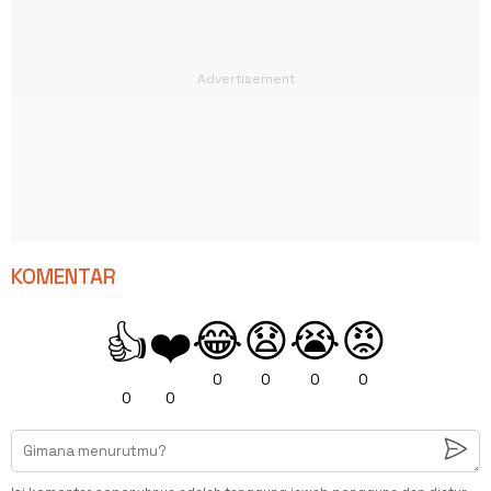
KOMENTAR
😂
😧
😭
😡
👍
❤️
0
0
0
0
0
0