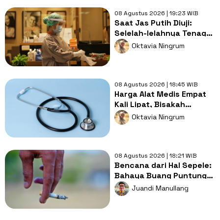
08 Agustus 2026 | 19:23 WIB
Saat Jas Putih Diuji:
Selelah-lelahnya Tenaga
Kesehatan, Tetap Lebih
Oktavia Ningrum
Melelahkan Jadi Pasien
08 Agustus 2026 | 18:45 WIB
Harga Alat Medis Empat
Kali Lipat, Bisakah
Layanan Kesehatan
Oktavia Ningrum
Tetap Murah?
08 Agustus 2026 | 18:21 WIB
Bencana dari Hal Sepele:
Bahaya Buang Puntung
Rokok Sembarangan di
Juandi Manullang
Musim Kemarau