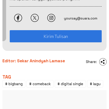
yoursay@suara.com
Kirim Tulisan
Editor: Sekar Anindyah Lamase
Share:
TAG
# bigbang
# comeback
# digital single
# lagu