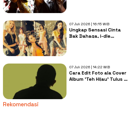
Tahun Debut
07 Juli 2026 | 16:15 WIB
Ungkap Sensasi Cinta
Bak Dahaga, i-dle
Comeback Lewat Lagu
Gimme Dat Love
07 Juli 2026 | 14:22 WIB
Cara Edit Foto ala Cover
Album 'Teh Hijau' Tulus di
Canva, Bikin Konten Viral
yang Estetik
Rekomendasi