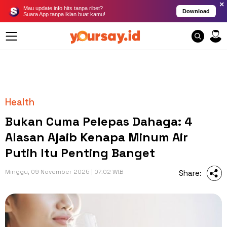
×
Mau update info hits tanpa ribet?
Download
Suara App tanpa iklan buat kamu!
Health
Bukan Cuma Pelepas Dahaga: 4
Alasan Ajaib Kenapa Minum Air
Putih Itu Penting Banget
Minggu, 09 November 2025 | 07:02 WIB
Share: