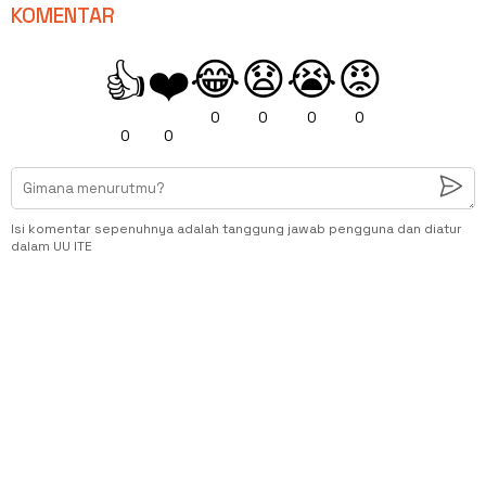
KOMENTAR
😂
😧
😭
😡
👍
❤️
0
0
0
0
0
0
Isi komentar sepenuhnya adalah tanggung jawab pengguna dan diatur
dalam UU ITE