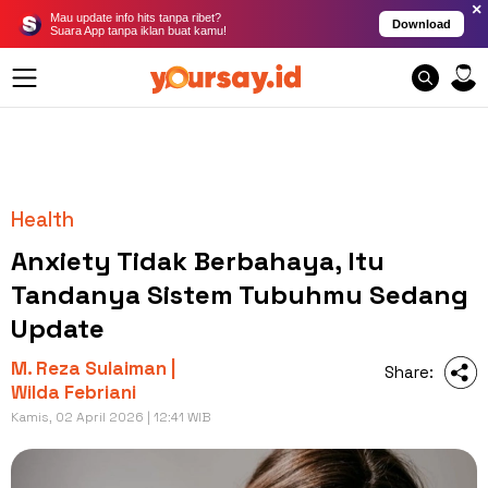
×
Mau update info hits tanpa ribet?
Download
Suara App tanpa iklan buat kamu!
Health
Anxiety Tidak Berbahaya, Itu
Tandanya Sistem Tubuhmu Sedang
Update
M. Reza Sulaiman |
Share:
Wilda Febriani
Kamis, 02 April 2026 | 12:41 WIB