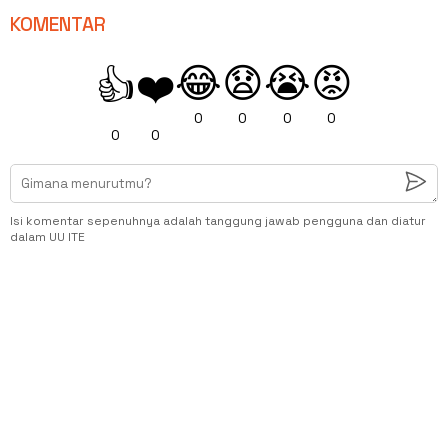
KOMENTAR
😂
😧
😭
😡
👍
❤️
0
0
0
0
0
0
Isi komentar sepenuhnya adalah tanggung jawab pengguna dan diatur
dalam UU ITE