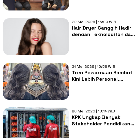
Hendrik Jadi Peringatan
Bahaya Hipertensi
22 Mei 2026 | 16:00 WIB
Hair Dryer Canggih Hadir
dengan Teknologi Ion dan
Kolagen untuk Rambut
Lebih Sehat
21 Mei 2026 | 10:59 WIB
Tren Pewarnaan Rambut
Kini Lebih Personal,
Teknik dan Analisa Jadi
Prioritas
20 Mei 2026 | 18:14 WIB
KPK Ungkap Banyak
Stakeholder Pendidikan
dan Kesehatan Teriak
Gegara Anggaran MBG