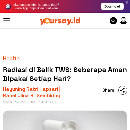
×
Mau update info hits tanpa ribet?
Download
Suara App tanpa iklan buat kamu!
Health
Radiasi di Balik TWS: Seberapa Aman
Dipakai Setiap Hari?
Hayuning Ratri Hapsari |
Share:
Rahel Ulina Br Sembiring
Sabtu, 23 Mei 2026 | 19:55 WIB