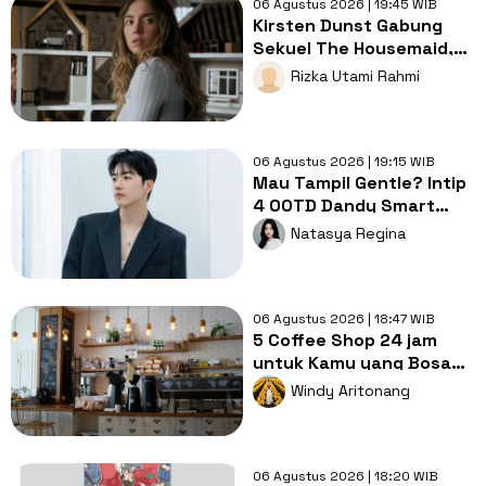
06 Agustus 2026 | 19:45 WIB
Kirsten Dunst Gabung
Sekuel The Housemaid,
Intip Sinopsis dan Jadwal
Rizka Utami Rahmi
Tayang
06 Agustus 2026 | 19:15 WIB
Mau Tampil Gentle? Intip
4 OOTD Dandy Smart
Casual ala Kang Hoon
Natasya Regina
06 Agustus 2026 | 18:47 WIB
5 Coffee Shop 24 jam
untuk Kamu yang Bosan
Nugas di Kos
Windy Aritonang
06 Agustus 2026 | 18:20 WIB