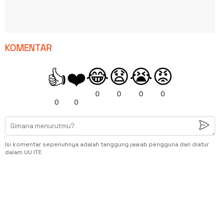
KOMENTAR
😂
😧
😭
😡
👍
❤️
0
0
0
0
0
0
Isi komentar sepenuhnya adalah tanggung jawab pengguna dan diatur
dalam UU ITE