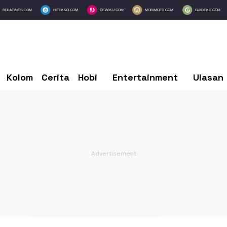
BOLATIMES.COM
HITEKNO.COM
DEWIKU.COM
MOBIMOTO.COM
GUIDEKU.COM
Kolom
Cerita
Hobi
Entertainment
Ulasan