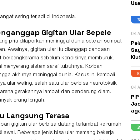
Usa
angat sering terjadi di Indonesia.
B
nganggap Gigitan Ular Sepele
04 A
rang pria dilaporkan meninggal dunia setelah sempat
Pel
Say
an. Awalnya, gigitan ular itu dianggap candaan
Klu
t bercengkerama sebelum kondisinya memburuk.
i menyerang sistem saraf tubuhnya. Korban
ga akhirnya meninggal dunia. Kasus ini kembali
a ular weling, salah satu
ular berbisa
neurotoksik
04 A
 karena gerakannya lambat dan cenderung diam.
PIP
anyak orang lengah.
Jad
aga
alu Langsung Terasa
rban gigitan ular berbisa datang terlambat ke rumah
B
di awal. Beberapa jenis bisa ular memang bekerja