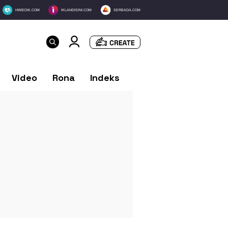
HIMEDIK.COM
IKLANDISINI.COM
SERBADA.COM
Video
Rona
Indeks