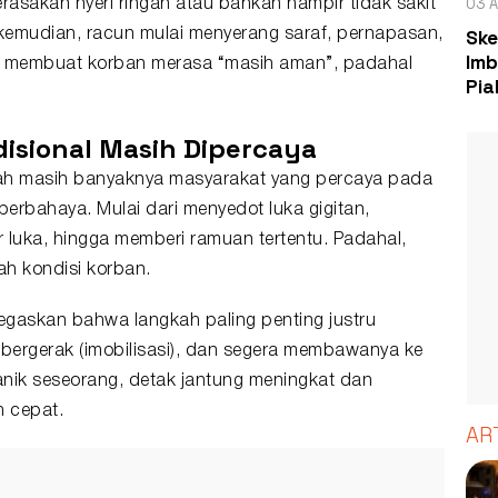
03 A
asakan nyeri ringan atau bahkan hampir tidak sakit
Ske
kemudian, racun mulai menyerang saraf, pernapasan,
Imb
ring membuat korban merasa “masih aman”, padahal
Pia
isional Masih Dipercaya
alah masih banyaknya masyarakat yang percaya pada
berbahaya. Mulai dari menyedot luka gigitan,
 luka, hingga memberi ramuan tertentu. Padahal,
ah kondisi korban.
negaskan bahwa langkah paling penting justru
 bergerak (imobilisasi), dan segera membawanya ke
panik seseorang, detak jantung meningkat dan
h cepat.
AR