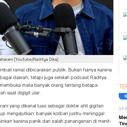
aharani (Youtube/Raditya Dika)
mbali ramai dibicarakan publik. Bukan hanya karena
bagai daerah, tetapi juga setelah podcast
Raditya
TE
n membuka mata banyak orang tentang betapa
h saat digigit
ular
.
rani yang dikenal luas sebagai dokter ahli gigitan
03 A
up mengejutkan: banyak korban justru meninggal
Men
ainkan karena panik dan salah penanganan di menit-
Tin