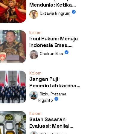
Mendunia: Ketika
Kolaborasi
Oktavia Ningrum
Mengubah Wajah
Kemiren
Kolom
Ironi Hukum: Menuju
Indonesia Emas,
Ternyata Emasnya
Chairun Nisa
Ada di Rumah Febrie!
Kolom
Jangan Puji
Pemerintah karena
Kerja: Mengapa
Rizky Pratama
Publik Begitu Mudah
Riyanto
Terpesona?
Kolom
Salah Sasaran
Evaluasi: Menilai
Program MBG Lewat