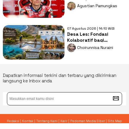
Inggris 2026, Ini
Agustian Pamungkas
Penyebabnya
07 Agustus 2026 | 14:10 WIB
Desa Les: Fondasi
Kolaboratif bagi
Ketahanan Desa
Choirunnisa Nuraini
Berkelanjutan
Dapatkan informasi terkini dan terbaru yang dikirimkan
langsung ke Inbox anda
Redaksi |
Kontak |
Tentang Kami |
Karir |
Pedoman Media Siber |
Site Map