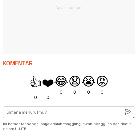
KOMENTAR
😂
😧
😭
😡
👍
❤️
0
0
0
0
0
0
Isi komentar sepenuhnya adalah tanggung jawab pengguna dan diatur
dalam UU ITE