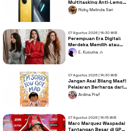
Multitasking Anti-Lemot
Cocok untuk Content
Rizky Melinda Sari
Creator
07 Agustus 2026 | 14:30 WIB
Perempuan Era Digital:
Merdeka Memilih atau
Masih Terbebani Standar
E. Kusuma .n
Medsos?
07 Agustus 2026 | 14:30 WIB
Jangan Asal Bilang Maaf!
Pelajaran Berharga dari
"I'm Sorry You Got Mad"
Ardina Praf
07 Agustus 2026 | 14:15 WIB
Marc Marquez Waspadai
Tantangan Besar di GP