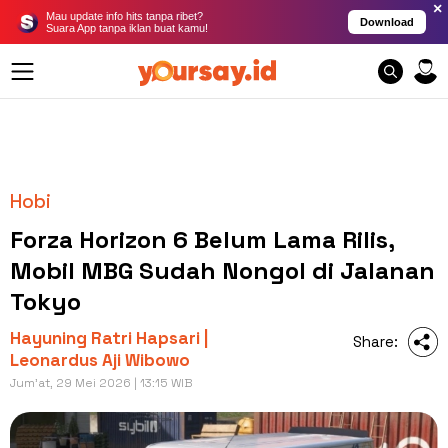
×
Mau update info hits tanpa ribet?
Download
Suara App tanpa iklan buat kamu!
Hobi
Forza Horizon 6 Belum Lama Rilis,
Mobil MBG Sudah Nongol di Jalanan
Tokyo
Hayuning Ratri Hapsari |
Share:
Leonardus Aji Wibowo
Jum'at, 29 Mei 2026 | 13:15 WIB