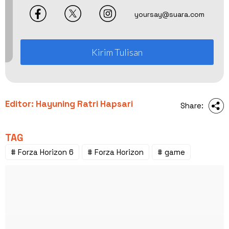
yoursay@suara.com
Kirim Tulisan
Editor: Hayuning Ratri Hapsari
Share:
TAG
# Forza Horizon 6
# Forza Horizon
# game