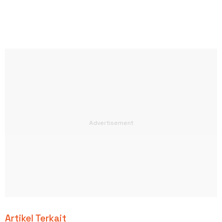
Artikel Terkait