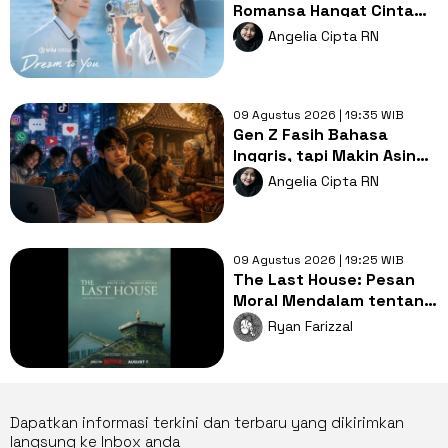
Romansa Hangat Cinta
Pertama, Luka dan
Angelia Cipta RN
Impian
09 Agustus 2026 | 19:35 WIB
Gen Z Fasih Bahasa
Inggris, tapi Makin Asing
dengan Bahasa Ibu,
Angelia Cipta RN
Mengapa?
09 Agustus 2026 | 19:25 WIB
The Last House: Pesan
Moral Mendalam tentang
Hubungan Manusia dan
Ryan Farizzal
Alam
Dapatkan informasi terkini dan terbaru yang dikirimkan
langsung ke Inbox anda