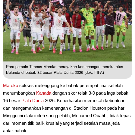
Para pemain Timnas Maroko merayakan kemenangan mereka atas
Belanda di babak 32 besar Piala Dunia 2026 (dok. FIFA)
Maroko
sukses melenggang ke babak perempat final setelah
menumbangkan
Kanada
dengan skor telak 3-0 pada laga babak
16 besar
Piala Dunia
2026. Keberhasilan memecah kebuntuan
dan mengamankan kemenangan di Stadion Houston pada hari
Minggu ini diakui oleh sang pelatih, Mohamed Ouahbi, tidak lepas
dari momen titik balik krusial yang terjadi setelah masa jeda
antar-babak.