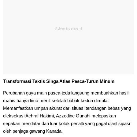
Transformasi Taktis Singa Atlas Pasca-Turun Minum
Perubahan gaya main pasca-jeda langsung membuahkan hasil
manis hanya lima menit setelah babak kedua dimulai.
Memanfaatkan umpan akurat dari situasi tendangan bebas yang
dieksekusi Achraf Hakimi, Azzedine Ounahi melepaskan
sepakan mendatar dari luar kotak penalti yang gagal diantisipasi
oleh penjaga gawang Kanada.