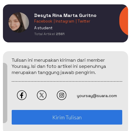
Desyta Rina Marta Guritno
Facebook
| Instagram
| Twitter
A student
Total Artikel
2561
Tulisan ini merupakan kiriman dari member
Yoursay. Isi dan foto artikel ini sepenuhnya
merupakan tanggung jawab pengirim.
yoursay@suara.com
Kirim Tulisan