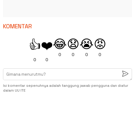
KOMENTAR
😂
😧
😭
😡
👍
❤️
0
0
0
0
0
0
Isi komentar sepenuhnya adalah tanggung jawab pengguna dan diatur
dalam UU ITE