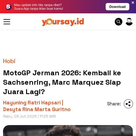
×
Mau update info hits tanpa ribet?
Download
Suara App tanpa iklan buat kamu!
Hobi
MotoGP Jerman 2026: Kembali ke
Sachsenring, Marc Marquez Siap
Juara Lagi?
Hayuning Ratri Hapsari |
Share:
Desyta Rina Marta Guritno
Rabu, 08 Juli 2026 | 11:25 WIB