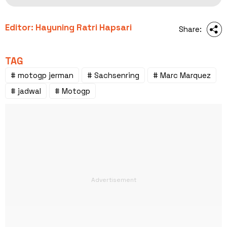
Editor: Hayuning Ratri Hapsari
Share:
TAG
# motogp jerman
# Sachsenring
# Marc Marquez
# jadwal
# Motogp