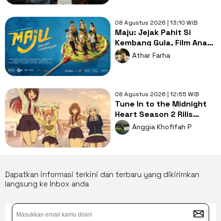
Daerah
08 Agustus 2026 | 13:10 WIB
Maju: Jejak Pahit Si
Kembang Gula, Film Anak
Nggak Harus Kekanak-
Athar Farha
kanakan
08 Agustus 2026 | 12:55 WIB
Tune In to the Midnight
Heart Season 2 Rilis
2027, Hadirkan 2
Anggia Khofifah P
Karakter Baru
Dapatkan informasi terkini dan terbaru yang dikirimkan
langsung ke Inbox anda