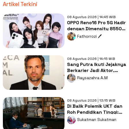
Artikel Terkini
08 Agustus 2026 | 14:45 WIB
OPPO Reno16 Pro 5G Hadir
dengan Dimensity 8550
SUPER, Seberapa
Fathorrozi 🖊️
Menarik?
08 Agustus 2026 | 14:15 WIB
Sang Putra Ikuti Jejaknya
Berkarier Jadi Aktor,
Begini Reaksi Mark
Raysazahra A.M
Ruffalo
08 Agustus 2026 | 13:15 WIB
Di Balik Polemik UKT dan
Roh Pendidikan Tinggi:
Saatnya Kampus Elite
Sukatman Sukatman
Berbagi dengan Kampus