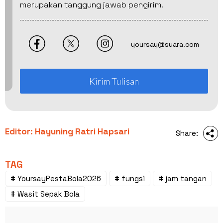
merupakan tanggung jawab pengirim.
yoursay@suara.com
Kirim Tulisan
Editor: Hayuning Ratri Hapsari
Share:
TAG
# YoursayPestaBola2026
# fungsi
# jam tangan
# Wasit Sepak Bola