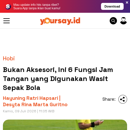
×
Mau update info hits tanpa ribet?
Download
Suara App tanpa iklan buat kamu!
Hobi
Bukan Aksesori, Ini 6 Fungsi Jam
Tangan yang Digunakan Wasit
Sepak Bola
Hayuning Ratri Hapsari |
Share:
Desyta Rina Marta Guritno
Kamis, 09 Juli 2026 | 11:05 WIB