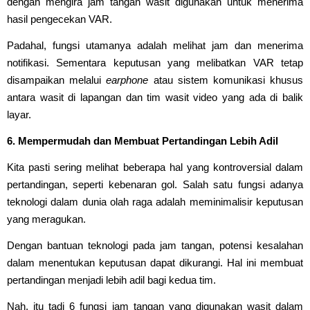
dengan mengira jam tangan wasit digunakan untuk menerima
hasil pengecekan VAR.
Padahal, fungsi utamanya adalah melihat jam dan menerima
notifikasi. Sementara keputusan yang melibatkan VAR tetap
disampaikan melalui
earphone
atau sistem komunikasi khusus
antara wasit di lapangan dan tim wasit video yang ada di balik
layar.
6. Mempermudah dan Membuat Pertandingan Lebih Adil
Kita pasti sering melihat beberapa hal yang kontroversial dalam
pertandingan, seperti kebenaran gol. Salah satu fungsi adanya
teknologi dalam dunia olah raga adalah meminimalisir keputusan
yang meragukan.
Dengan bantuan teknologi pada jam tangan, potensi kesalahan
dalam menentukan keputusan dapat dikurangi. Hal ini membuat
pertandingan menjadi lebih adil bagi kedua tim.
Nah, itu tadi 6 fungsi jam tangan yang digunakan wasit dalam