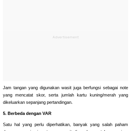
Jam tangan yang digunakan wasit juga berfungsi sebagai note
yang mencatat skor, serta jumlah kartu kuning/merah yang
dikeluarkan sepanjang pertandingan.
5. Berbeda dengan VAR
Satu hal yang perlu diperhatikan, banyak yang salah paham