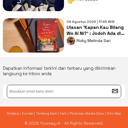
Seoul
09 Agustus 2026 | 17:45 WIB
Ulasan 'Kapan Kau Bilang
Wo Ai Ni?' : Jodoh Ada di
Tangan Ibu dan Camer
Rizky Melinda Sari
Dapatkan informasi terkini dan terbaru yang dikirimkan
langsung ke Inbox anda
Redaksi |
Kontak |
Tentang Kami |
Karir |
Pedoman Media Siber |
Site Map
© 2026 Yoursay.id - All Rights Reserved.