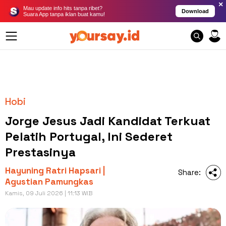
×
Mau update info hits tanpa ribet?
Download
Suara App tanpa iklan buat kamu!
Hobi
Jorge Jesus Jadi Kandidat Terkuat
Pelatih Portugal, Ini Sederet
Prestasinya
Hayuning Ratri Hapsari |
Share:
Agustian Pamungkas
Kamis, 09 Juli 2026 | 11:13 WIB