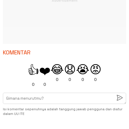
KOMENTAR
😂
😧
😭
😡
👍
❤️
0
0
0
0
0
0
Isi komentar sepenuhnya adalah tanggung jawab pengguna dan diatur
dalam UU ITE