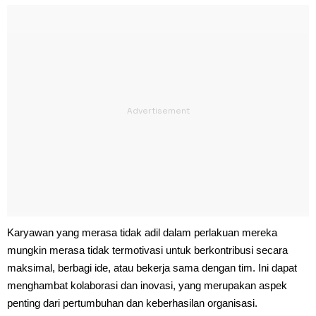
Karyawan yang merasa tidak adil dalam perlakuan mereka
mungkin merasa tidak termotivasi untuk berkontribusi secara
maksimal, berbagi ide, atau bekerja sama dengan tim. Ini dapat
menghambat kolaborasi dan inovasi, yang merupakan aspek
penting dari pertumbuhan dan keberhasilan organisasi.