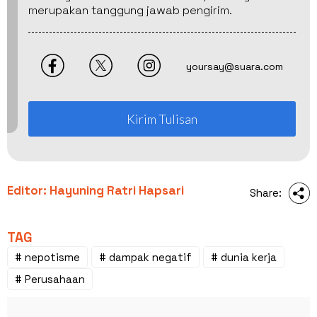
merupakan tanggung jawab pengirim.
yoursay@suara.com
Kirim Tulisan
Editor: Hayuning Ratri Hapsari
Share:
TAG
# nepotisme
# dampak negatif
# dunia kerja
# Perusahaan