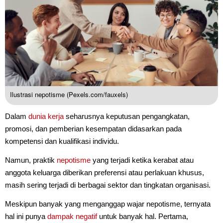
Ilustrasi nepotisme (Pexels.com/fauxels)
Dalam
dunia kerja
seharusnya keputusan pengangkatan,
promosi, dan pemberian kesempatan didasarkan pada
kompetensi dan kualifikasi individu.
Namun, praktik
nepotisme
yang terjadi ketika kerabat atau
anggota keluarga diberikan preferensi atau perlakuan khusus,
masih sering terjadi di berbagai sektor dan tingkatan organisasi.
Meskipun banyak yang menganggap wajar nepotisme, ternyata
hal ini punya
dampak negatif
untuk banyak hal. Pertama,