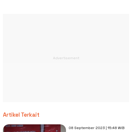
Artikel Terkait
08 September 2023 | 15:48 WIB