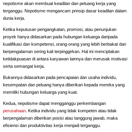
nepotisme akan membuat keadilan dan peluang kerja yang
terganggu. Nepotisme mengancam prinsip dasar keadilan dalam
dunia kerja.
Ketika keputusan pengangkatan, promosi, atau penunjukan
proyek hanya didasarkan pada hubungan keluarga daripada
kualifikasi dan kompetensi, orang-orang yang lebih berbakat dan
berpengalaman sering kali terpinggirkan. Hal ini menciptakan
ketidakpuasan di antara karyawan lainnya dan merusak motivasi
serta semangat kerja.
Bukannya didasarkan pada pencapaian dan usaha individu,
kesempatan dan peluang hanya diberikan kepada mereka yang
memiliki hubungan keluarga yang kuat.
Kedua, nepotisme dapat mengganggu perkembangan
perusahaan
. Ketika individu yang tidak kompeten atau tidak
berpengalaman diberikan posisi atau tanggung jawab, maka
efisiensi dan produktivitas kerja menjadi terganggu.