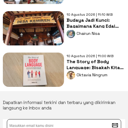
10 Agustus 2026 | 11:10 WIB
Budaya Jadi Kunci:
Bagaimana Kang Edai
Bawa Desa Kemiren
Chairun Nisa
Bertumbuh?
10 Agustus 2026 | 11:00 WIB
The Story of Body
Language: Bisakah Kita
Membaca Orang dari
Oktavia Ningrum
Gerak Tubuh?
Dapatkan informasi terkini dan terbaru yang dikirimkan
langsung ke Inbox anda