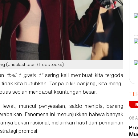
ing (Unsplash.com/freestocks)
an
“beli 1 gratis 1”
sering kali membuat kita tergoda
idak kita butuhkan. Tanpa pikir panjang, kita meng-
TE
puas seolah mendapat keuntungan besar.
u lewat, muncul penyesalan, saldo menipis, barang
erabaikan. Fenomena ini menunjukkan bahwa banyak
06 A
arnya bukan rasional, melainkan hasil dari permainan
Pro
 strategi promosi.
Mud