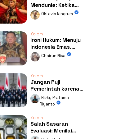
Mendunia: Ketika
Kolaborasi
Oktavia Ningrum
Mengubah Wajah
Kemiren
Kolom
Ironi Hukum: Menuju
Indonesia Emas,
Ternyata Emasnya
Chairun Nisa
Ada di Rumah Febrie!
Kolom
Jangan Puji
Pemerintah karena
Kerja: Mengapa
Rizky Pratama
Publik Begitu Mudah
Riyanto
Terpesona?
Kolom
Salah Sasaran
Evaluasi: Menilai
Program MBG Lewat