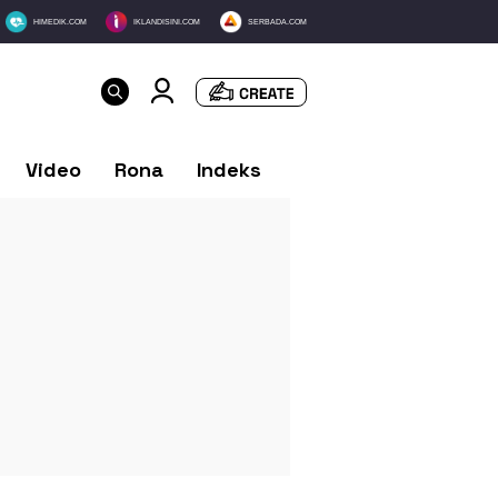
HIMEDIK.COM
IKLANDISINI.COM
SERBADA.COM
Video
Rona
Indeks