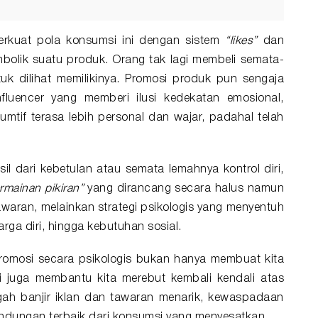
erkuat pola konsumsi ini dengan sistem
“likes”
dan
bolik suatu produk. Orang tak lagi membeli semata-
uk dilihat memilikinya. Promosi produk pun sengaja
fluencer yang memberi ilusi kedekatan emosional,
tif terasa lebih personal dan wajar, padahal telah
sil dari kebetulan atau semata lemahnya kontrol diri,
rmainan pikiran”
yang dirancang secara halus namun
awaran, melainkan strategi psikologis yang menyentuh
arga diri, hingga kebutuhan sosial.
omosi secara psikologis bukan hanya membuat kita
pi juga membantu kita merebut kembali kendali atas
ngah banjir iklan dan tawaran menarik, kewaspadaan
indungan terbaik dari konsumsi yang menyesatkan.