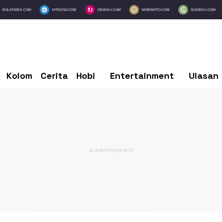
BOLATIMES.COM
HITEKNO.COM
DEWIKU.COM
MOBIMOTO.COM
GUIDEKU.COM
Kolom
Cerita
Hobi
Entertainment
Ulasan