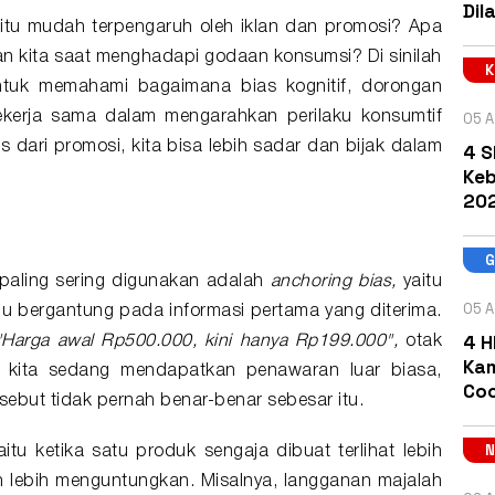
Dil
itu mudah terpengaruh oleh iklan dan promosi? Apa
ran kita saat menghadapi godaan konsumsi? Di sinilah
tuk memahami bagaimana bias kognitif, dorongan
05 A
bekerja sama dalam mengarahkan
perilaku konsumtif
s dari promosi, kita bisa lebih sadar dan bijak dalam
4 S
Keb
202
paling sering digunakan adalah
anchoring bias,
yaitu
05 A
u bergantung pada informasi pertama yang diterima.
4 H
Harga awal Rp500.000, kini hanya Rp199.000",
otak
Kam
 kita sedang mendapatkan penawaran luar biasa,
Coc
sebut tidak pernah benar-benar sebesar itu.
yaitu ketika satu produk sengaja dibuat terlihat lebih
h lebih menguntungkan. Misalnya, langganan majalah