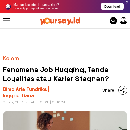
×
Mau update info hits tanpa ribet?
Download
Suara App tanpa iklan buat kamu!
Kolom
Fenomena Job Hugging, Tanda
Loyalitas atau Karier Stagnan?
Bimo Aria Fundrika |
Share:
Inggrid Tiana
Senin, 08 Desember 2025 | 21:10 WIB