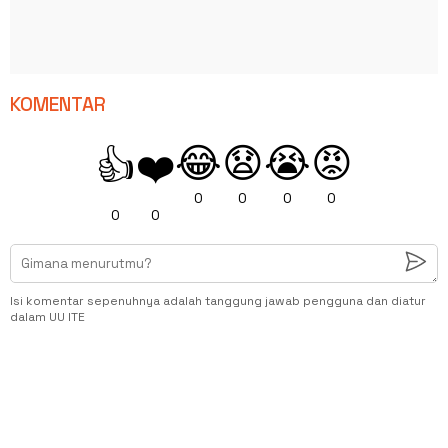
KOMENTAR
😂
😧
😭
😡
👍
❤️
0
0
0
0
0
0
Isi komentar sepenuhnya adalah tanggung jawab pengguna dan diatur
dalam UU ITE