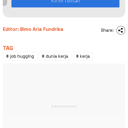
Kirim Tulisan
Editor: Bimo Aria Fundrika
Share:
TAG
# job hugging
# dunia kerja
# kerja