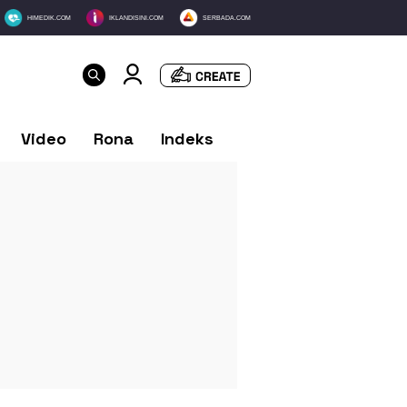
HIMEDIK.COM
IKLANDISINI.COM
SERBADA.COM
Video
Rona
Indeks