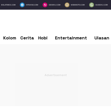
BOLATIMES.COM
HITEKNO.COM
DEWIKU.COM
MOBIMOTO.COM
GUIDEKU.COM
Kolom
Cerita
Hobi
Entertainment
Ulasan