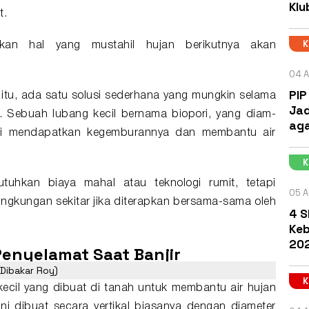
Klu
t.
bukan hal yang mustahil hujan berikutnya akan
04 A
PIP
itu, ada satu solusi sederhana yang mungkin selama
Jad
at. Sebuah
lubang
kecil bernama
biopori
, yang diam-
aga
li mendapatkan kegemburannya dan membantu air
uhkan biaya mahal atau teknologi rumit, tetapi
05 A
ingkungan sekitar jika diterapkan bersama-sama oleh
4 S
Keb
202
 Penyelamat Saat Banjir
/Dibakar Roy)
ecil yang dibuat di tanah untuk membantu air hujan
i dibuat secara vertikal biasanya dengan diameter