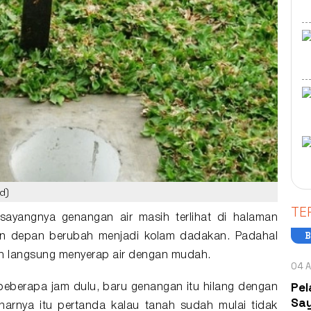
d)
TE
sayangnya genangan air masih terlihat di halaman
B
alan depan berubah menjadi kolam dadakan. Padahal
nah langsung menyerap air dengan mudah.
04 A
Pel
beberapa jam dulu, baru genangan itu hilang dengan
Say
enarnya itu pertanda kalau tanah sudah mulai tidak