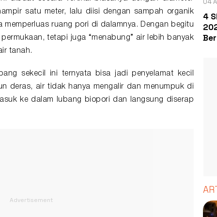
04 A
mpir satu meter, lalu diisi dengan
sampah organik
4 S
a memperluas ruang pori di dalamnya. Dengan begitu
202
Ber
 permukaan, tetapi juga “menabung” air lebih banyak
ir tanah.
bang sekecil ini ternyata bisa jadi penyelamat kecil
un deras, air tidak hanya mengalir dan menumpuk di
masuk ke dalam lubang biopori dan langsung diserap
AR