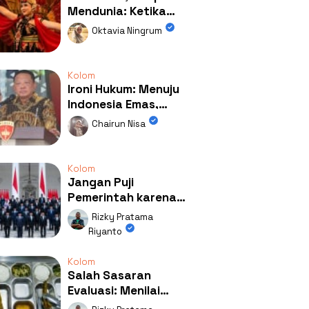
Mendunia: Ketika
Kolaborasi
Oktavia Ningrum
Mengubah Wajah
Kemiren
Kolom
Ironi Hukum: Menuju
Indonesia Emas,
Ternyata Emasnya
Chairun Nisa
Ada di Rumah Febrie!
Kolom
Jangan Puji
Pemerintah karena
Kerja: Mengapa
Rizky Pratama
Publik Begitu Mudah
Riyanto
Terpesona?
Kolom
Salah Sasaran
Evaluasi: Menilai
Program MBG Lewat