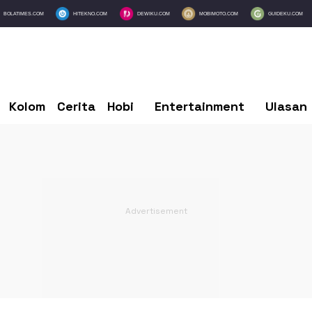
BOLATIMES.COM
HITEKNO.COM
DEWIKU.COM
MOBIMOTO.COM
GUIDEKU.COM
Kolom
Cerita
Hobi
Entertainment
Ulasan