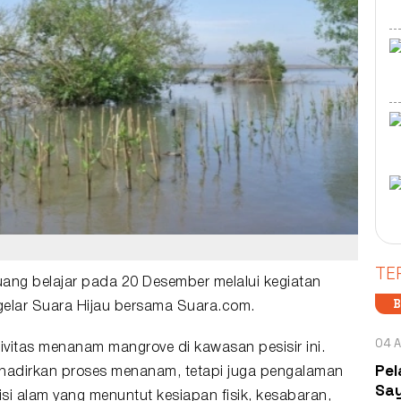
TE
ruang belajar pada 20 Desember melalui kegiatan
B
gelar Suara Hijau bersama Suara.com.
04 A
ktivitas menanam mangrove di kawasan pesisir ini.
Pel
ghadirkan proses menanam, tetapi juga pengalaman
Say
i alam yang menuntut kesiapan fisik, kesabaran,