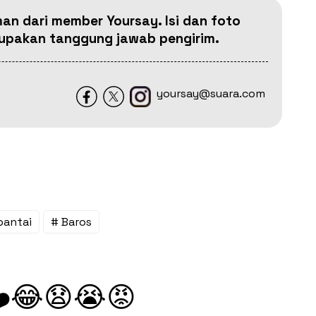
man dari member Yoursay. Isi dan foto
erupakan tanggung jawab pengirim.
yoursay@suara.com
pantai
# Baros
😂
😧
😭
😡
️