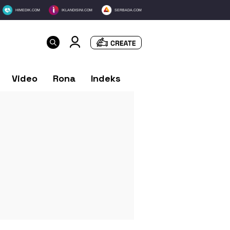
HIMEDIK.COM
IKLANDISINI.COM
SERBADA.COM
Video
Rona
Indeks