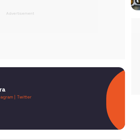
ra
tagram |
Twitter