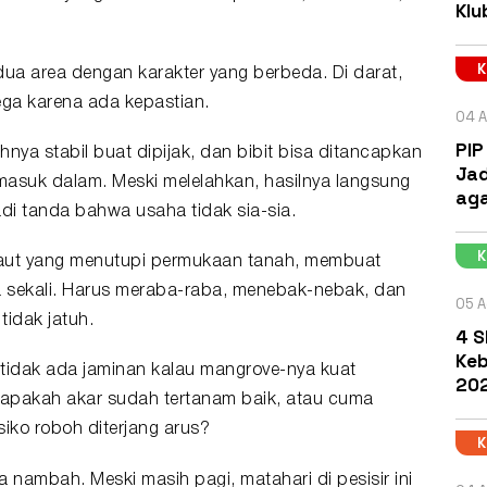
Klu
ua area dengan karakter yang berbeda. Di darat,
ga karena ada kepastian.
04 A
PIP
hnya stabil buat dipijak, dan bibit bisa ditancapkan
Jad
masuk dalam. Meski melelahkan, hasilnya langsung
aga
jadi tanda bahwa usaha tidak sia-sia.
 laut yang menutupi permukaan tanah, membuat
a sekali. Harus meraba-raba, menebak-nebak, dan
05 A
idak jatuh.
4 S
Keb
p tidak ada jaminan kalau mangrove-nya kuat
202
apakah akar sudah tertanam baik, atau cuma
iko roboh diterjang arus?
nambah. Meski masih pagi, matahari di pesisir ini