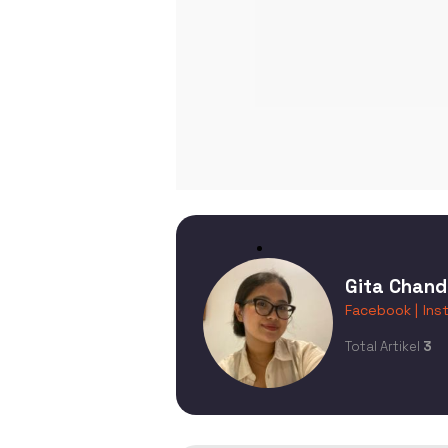
Gita Chand
Facebook |
Ins
Total Artikel
3