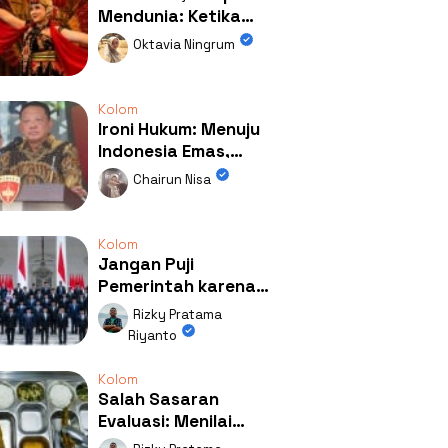
Mendunia: Ketika
Kolaborasi
Oktavia Ningrum
Mengubah Wajah
Kemiren
Kolom
Ironi Hukum: Menuju
Indonesia Emas,
Ternyata Emasnya
Chairun Nisa
Ada di Rumah Febrie!
Kolom
Jangan Puji
Pemerintah karena
Kerja: Mengapa
Rizky Pratama
Publik Begitu Mudah
Riyanto
Terpesona?
Kolom
Salah Sasaran
Evaluasi: Menilai
Program MBG Lewat