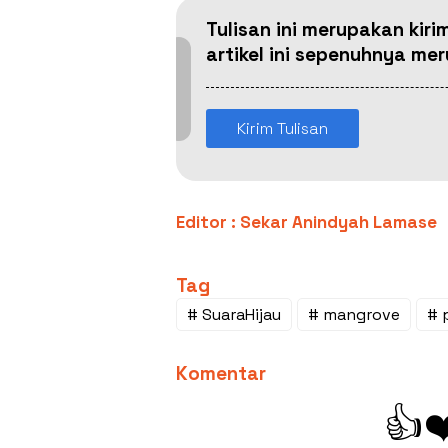
Tulisan ini merupakan kiri
artikel ini sepenuhnya m
Kirim Tulisan
Editor : Sekar Anindyah Lamase
Tag
# SuaraHijau
# mangrove
# 
Komentar
👍
❤