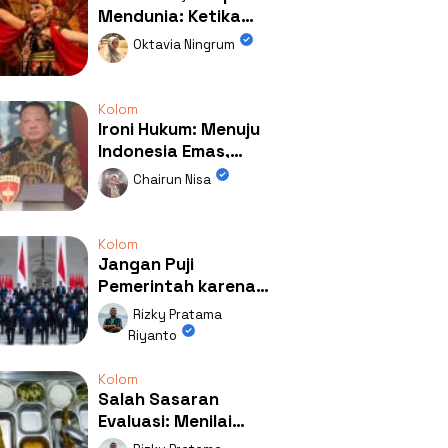
Mendunia: Ketika
Kolaborasi
Oktavia Ningrum
Mengubah Wajah
Kemiren
Kolom
Ironi Hukum: Menuju
Indonesia Emas,
Ternyata Emasnya
Chairun Nisa
Ada di Rumah Febrie!
Kolom
Jangan Puji
Pemerintah karena
Kerja: Mengapa
Rizky Pratama
Publik Begitu Mudah
Riyanto
Terpesona?
Kolom
Salah Sasaran
Evaluasi: Menilai
Program MBG Lewat