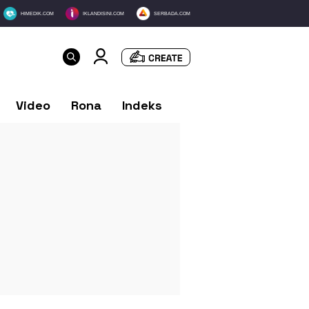
HIMEDIK.COM
IKLANDISINI.COM
SERBADA.COM
Video
Rona
Indeks