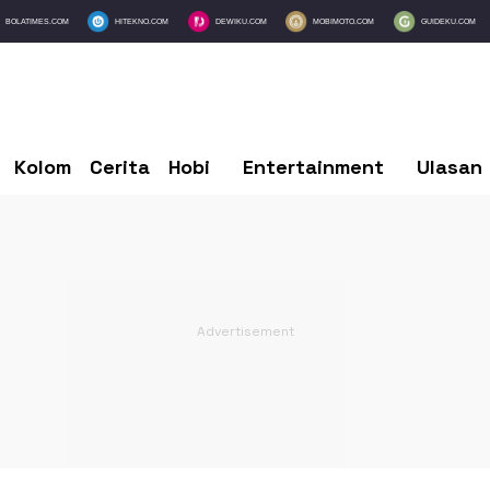
BOLATIMES.COM
HITEKNO.COM
DEWIKU.COM
MOBIMOTO.COM
GUIDEKU.COM
Kolom
Cerita
Hobi
Entertainment
Ulasan