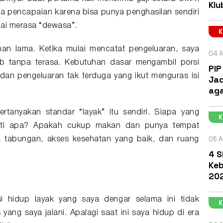
Klu
a pencapaian karena bisa punya penghasilan sendiri
ai merasa “dewasa”.
ahan lama. Ketika mulai mencatat pengeluaran, saya
04 A
ib tanpa terasa. Kebutuhan dasar mengambil porsi
PIP
 dan pengeluaran tak terduga yang ikut menguras isi
Jad
aga
ertanyakan standar “layak” itu sendiri. Siapa yang
erti apa? Apakah cukup makan dan punya tempat
05 A
a tabungan, akses kesehatan yang baik, dan ruang
4 S
Keb
202
i hidup layak yang saya dengar selama ini tidak
yang saya jalani. Apalagi saat ini saya hidup di era