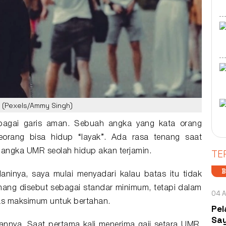
p (Pexels/Ammy Singh)
agai garis aman. Sebuah angka yang kata orang
orang bisa hidup “layak”. Ada rasa tenang saat
TE
angka UMR seolah hidup akan terjamin.
B
aninya, saya mulai menyadari kalau batas itu tidak
ang disebut sebagai standar minimum, tetapi dalam
04 A
atas maksimum untuk bertahan.
Pel
Say
rkannya. Saat pertama kali menerima
gaji
setara UMR,