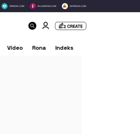
HIMEDIK.COM
IKLANDISINI.COM
SERBADA.COM
Video
Rona
Indeks