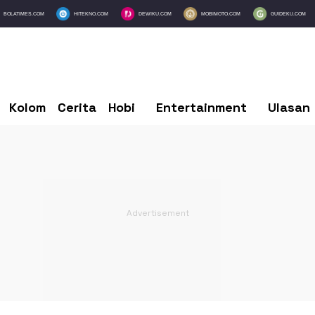
BOLATIMES.COM
HITEKNO.COM
DEWIKU.COM
MOBIMOTO.COM
GUIDEKU.COM
Kolom
Cerita
Hobi
Entertainment
Ulasan