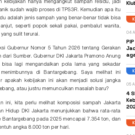
Klu
an kebijakan hanya mengangkut
sampah residu
, jadi
nik sudah wajib proses di TPS3R. Kemudian apa itu
du adalah jenis sampah yang benar-benar tidak bisa
anjut, seperti popok sekali pakai, pembalut wanita,
04 A
ang sulit terurai.
PIP
Jad
ruksi Gubernur Nomor 5 Tahun 2026 tentang Gerakan
aga
 dari Sumber. Gubernur DKI Jakarta Pramono Anung
 bisa lagi mengandalkan pola lama yang sekadar
menimbunnya di Bantargebang. Saya melihat ini
ir apakah kebijakan ini akan menjadi solusi jangka
05 A
ebang, atau justru memunculkan masalah baru?
4 S
Keb
ini, kita perlu melihat komposisi sampah Jakarta
202
gan Hidup DKI Jakarta menunjukkan bahwa rata-rata
ke Bantargebang pada 2025 mencapai 7.354 ton, dan
ntuh angka 8.000 ton per hari.