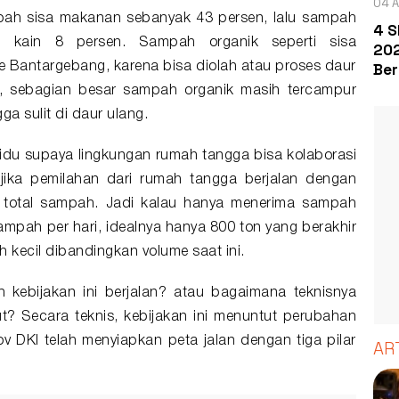
04 A
pah sisa makanan sebanyak 43 persen, lalu sampah
4 S
 kain 8 persen. Sampah organik seperti sisa
202
Ber
 Bantargebang, karena bisa diolah atau proses daur
, sebagian besar sampah organik masih tercampur
a sulit di daur ulang.
du supaya lingkungan rumah tangga bisa kolaborasi
jika pemilahan dari rumah tangga berjalan dengan
ri total sampah. Jadi kalau hanya menerima sampah
ampah per hari, idealnya hanya 800 ton yang berakhir
h kecil dibandingkan volume saat ini.
 kebijakan ini berjalan? atau bagaimana teknisnya
? Secara teknis, kebijakan ini menuntut perubahan
rov DKI telah menyiapkan peta jalan dengan tiga pilar
AR