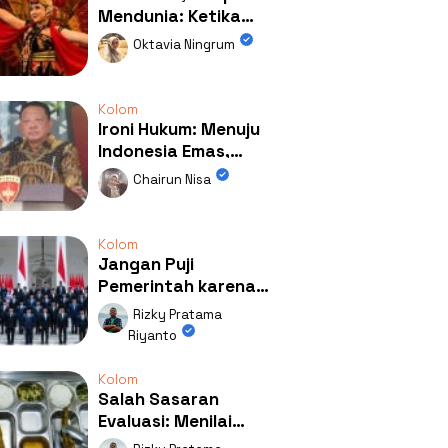
Mendunia: Ketika
Kolaborasi
Oktavia Ningrum
Mengubah Wajah
Kemiren
Kolom
Ironi Hukum: Menuju
Indonesia Emas,
Ternyata Emasnya
Chairun Nisa
Ada di Rumah Febrie!
Kolom
Jangan Puji
Pemerintah karena
Kerja: Mengapa
Rizky Pratama
Publik Begitu Mudah
Riyanto
Terpesona?
Kolom
Salah Sasaran
Evaluasi: Menilai
Program MBG Lewat