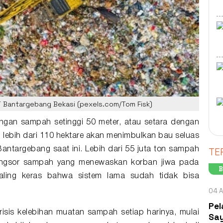
T Bantargebang Bekasi (pexels.com/Tom Fisk)
ungan
sampah
setinggi 50 meter, atau setara dengan
n lebih dari 110 hektare akan menimbulkan bau seluas
TE
Bantargebang
saat ini. Lebih dari 55 juta ton sampah
ongsor sampah yang menewaskan korban jiwa pada
B
aling keras bahwa sistem lama sudah tidak bisa
04 A
Pel
risis kelebihan muatan sampah setiap harinya, mulai
Say