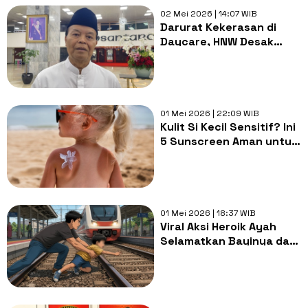
02 Mei 2026 | 14:07 WIB
Darurat Kekerasan di
Daycare, HNW Desak
Negara Hadir dan Tindak
Tegas Pelaku
01 Mei 2026 | 22:09 WIB
Kulit Si Kecil Sensitif? Ini
5 Sunscreen Aman untuk
Anak Tersedia di Alfamart
dan Indomaret
01 Mei 2026 | 18:37 WIB
Viral Aksi Heroik Ayah
Selamatkan Bayinya dari
Terjangan Kereta Api,
Jaraknya Bikin Deg-
degan