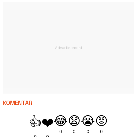
KOMENTAR
😂
😧
😭
😡
👍
❤️
0
0
0
0
0
0