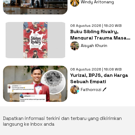
Nugas di Kos
Windy Aritonang
06 Agustus 2026 | 18:20 WIB
Buku Sibling Rivalry,
Mengurai Trauma Masa
Kecil dan Persaingan
Aisyah Khurin
Antarsaudara
06 Agustus 2026 | 18:08 WIB
Yurizal, BPJS, dan Harga
Sebuah Empati
Fathorrozi 🖊️
Dapatkan informasi terkini dan terbaru yang dikirimkan
langsung ke Inbox anda