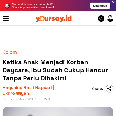
×
Mau update info hits tanpa ribet?
Download
Suara App tanpa iklan buat kamu!
Kolom
Ketika Anak Menjadi Korban
Daycare, Ibu Sudah Cukup Hancur
Tanpa Perlu Dihakimi
Hayuning Ratri Hapsari |
Share:
Ukhro Wiyah
Sabtu, 02 Mei 2026 | 16:55 WIB