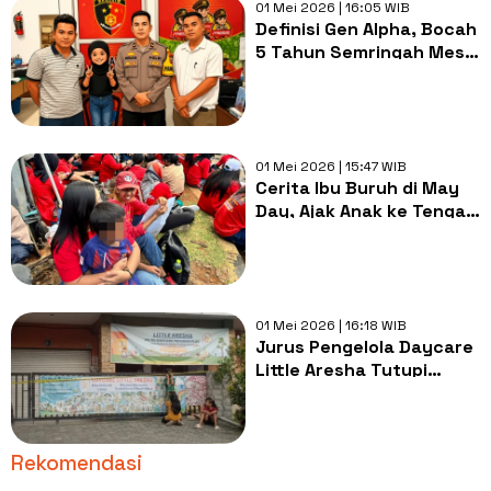
01 Mei 2026 | 16:05 WIB
Definisi Gen Alpha, Bocah
5 Tahun Semringah Meski
Berstatus 'Anak Hilang' di
Kantor Polisi
01 Mei 2026 | 15:47 WIB
Cerita Ibu Buruh di May
Day, Ajak Anak ke Tengah
Aksi
01 Mei 2026 | 16:18 WIB
Jurus Pengelola Daycare
Little Aresha Tutupi
Kekejaman: Tutur Manis
hingga Topeng Agamis
Rekomendasi