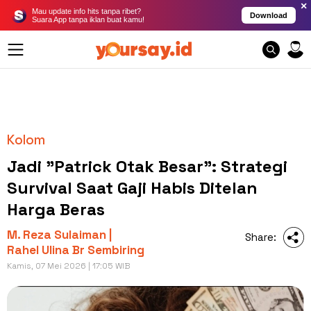
×
Mau update info hits tanpa ribet?
Download
Suara App tanpa iklan buat kamu!
Kolom
Jadi "Patrick Otak Besar": Strategi
Survival Saat Gaji Habis Ditelan
Harga Beras
M. Reza Sulaiman |
Share:
Rahel Ulina Br Sembiring
Kamis, 07 Mei 2026 | 17:05 WIB