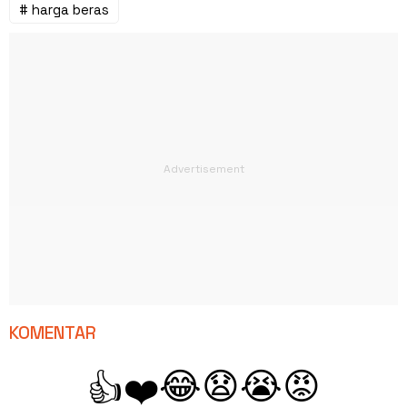
# harga beras
KOMENTAR
😂
😧
😭
😡
👍
❤️