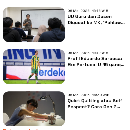
06 Mei 2026 | 11:46 WIB
UU Guru dan Dosen
Digugat ke MK, 'Pahlawan
Tanpa Tanda Jasa' Digaji
di Bawah UMR
06 Mei 2026 | 11:42 WIB
Profil Eduardo Barbosa:
Eks Portugal U-15 yang
Tinggalkan PSBS Biak
Lebih Cepat Akibat Krisis
Gaji
06 Mei 2026 | 15:30 WIB
Quiet Quitting atau Self-
Respect? Cara Gen Z
Memandang Dunia Kerja
Modern