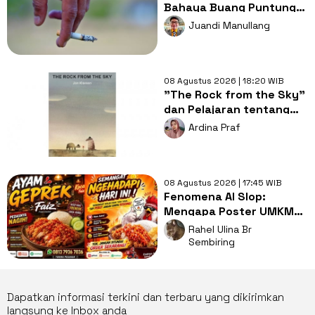
Bahaya Buang Puntung
Rokok Sembarangan di
Juandi Manullang
Musim Kemarau
08 Agustus 2026 | 18:20 WIB
"The Rock from the Sky"
dan Pelajaran tentang
Berani Menghadapi
Ardina Praf
Perubahan
08 Agustus 2026 | 17:45 WIB
Fenomena AI Slop:
Mengapa Poster UMKM
Makin Seragam dan Bikin
Rahel Ulina Br
Kita Bosan?
Sembiring
Dapatkan informasi terkini dan terbaru yang dikirimkan
langsung ke Inbox anda