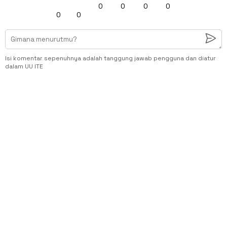
0
0
0
0
0
0
Isi komentar sepenuhnya adalah tanggung jawab pengguna dan diatur
dalam UU ITE