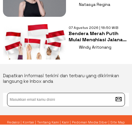
Gaya Ngampus Sampai
Natasya Regina
Ngantor!
07 Agustus 2026 | 18:50 WIB
Bendera Merah Putih
Mulai Menghiasi Jalanan,
Mengapa Tradisi ini
Windy Aritonang
Penting?
Dapatkan informasi terkini dan terbaru yang dikirimkan
langsung ke Inbox anda
Redaksi |
Kontak |
Tentang Kami |
Karir |
Pedoman Media Siber |
Site Map