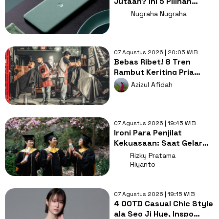
Jutaan? Ini 5 Pilihan
dengan Foto Paling Tajam
Nugraha Nugraha
07 Agustus 2026 | 20:05 WIB
Bebas Ribet! 8 Tren
Rambut Keriting Pria
untuk Wajah Kotak yang
Azizul Afidah
Gampang Ditata
07 Agustus 2026 | 19:45 WIB
Ironi Para Penjilat
Kekuasaan: Saat Gelar
Akademis Kalah oleh
Rizky Pratama
Mental ABS
Riyanto
07 Agustus 2026 | 19:15 WIB
4 OOTD Casual Chic Style
ala Seo Ji Hye, Inspo