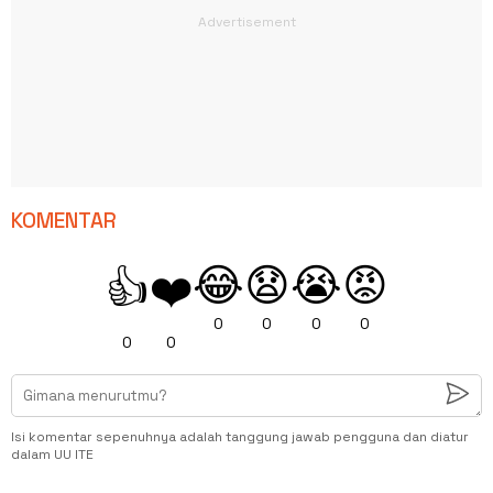
KOMENTAR
😂
😧
😭
😡
👍
❤️
0
0
0
0
0
0
Isi komentar sepenuhnya adalah tanggung jawab pengguna dan diatur
dalam UU ITE