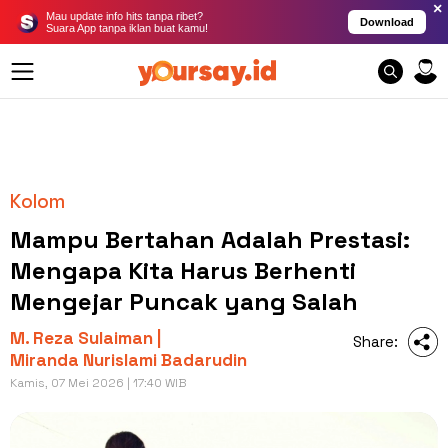
×
Mau update info hits tanpa ribet?
Download
Suara App tanpa iklan buat kamu!
Kolom
Mampu Bertahan Adalah Prestasi:
Mengapa Kita Harus Berhenti
Mengejar Puncak yang Salah
M. Reza Sulaiman |
Share:
Miranda Nurislami Badarudin
Kamis, 07 Mei 2026 | 17:40 WIB