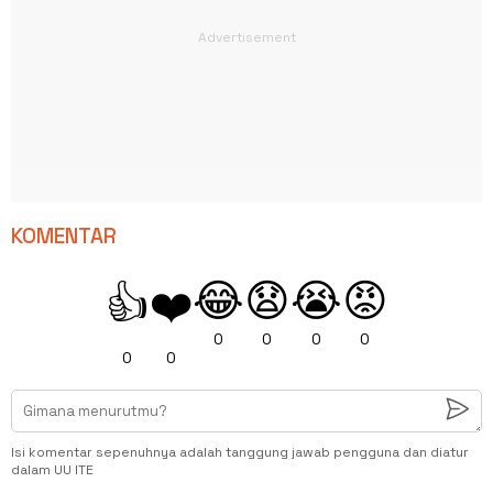
KOMENTAR
😂
😧
😭
😡
👍
❤️
0
0
0
0
0
0
Isi komentar sepenuhnya adalah tanggung jawab pengguna dan diatur
dalam UU ITE