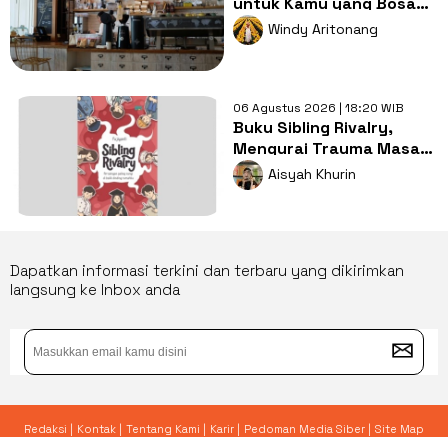
untuk Kamu yang Bosan
Nugas di Kos
Windy Aritonang
06 Agustus 2026 | 18:20 WIB
Buku Sibling Rivalry,
Mengurai Trauma Masa
Kecil dan Persaingan
Aisyah Khurin
Antarsaudara
Dapatkan informasi terkini dan terbaru yang dikirimkan
langsung ke Inbox anda
Redaksi |
Kontak |
Tentang Kami |
Karir |
Pedoman Media Siber |
Site Map