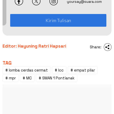
yoursay@suara.com
Kirim Tulisan
Editor: Hayuning Ratri Hapsari
Share:
TAG
# lomba cerdas cermat
# lcc
# empat pilar
# mpr
# MC
# SMAN 1 Pontianak