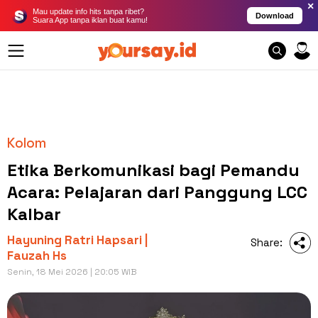
×
Mau update info hits tanpa ribet?
Download
Suara App tanpa iklan buat kamu!
Kolom
Etika Berkomunikasi bagi Pemandu
Acara: Pelajaran dari Panggung LCC
Kalbar
Hayuning Ratri Hapsari |
Share:
Fauzah Hs
Senin, 18 Mei 2026 | 20:05 WIB