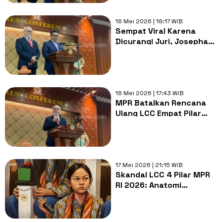
Berjalan
18 Mei 2026 | 18:17 WIB
Sempat Viral Karena
Dicurangi Juri, Josepha
SMAN 1 Pontianak Kini
Dilirik MPR RI Jadi Duta
LCC
18 Mei 2026 | 17:43 WIB
MPR Batalkan Rencana
Ulang LCC Empat Pilar
Kalbar, Dua Sekolah Juga
Sepakat
17 Mei 2026 | 21:15 WIB
Skandal LCC 4 Pilar MPR
RI 2026: Anatomi
Ketidakadilan di Atas
Panggung Konstitusi