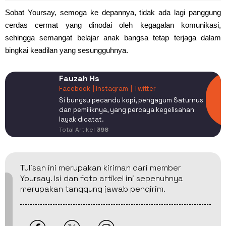
Sobat Yoursay, semoga ke depannya, tidak ada lagi panggung
cerdas cermat yang dinodai oleh kegagalan komunikasi,
sehingga semangat belajar anak bangsa tetap terjaga dalam
bingkai keadilan yang sesungguhnya.
Fauzah Hs
Facebook
| Instagram
| Twitter
Si bungsu pecandu kopi, pengagum Saturnus
dan pemiliknya, yang percaya kegelisahan
layak dicatat.
Total Artikel
398
Tulisan ini merupakan kiriman dari member
Yoursay. Isi dan foto artikel ini sepenuhnya
merupakan tanggung jawab pengirim.