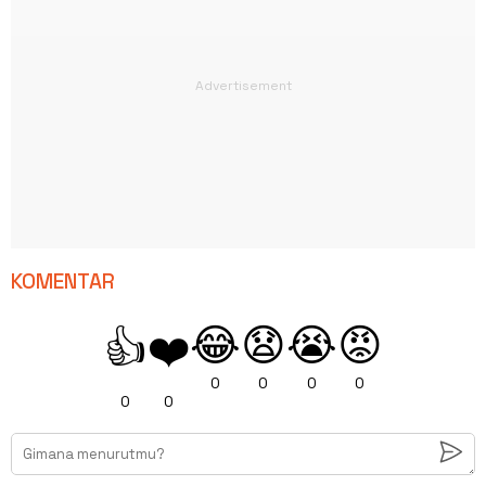
KOMENTAR
😂
😧
😭
😡
👍
❤️
0
0
0
0
0
0