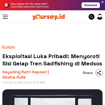
×
Mau update info hits tanpa ribet?
Download
Suara App tanpa iklan buat kamu!
Kolom
Eksploitasi Luka Pribadi: Menyoroti
Sisi Gelap Tren Sadfishing di Medsos
Hayuning Ratri Hapsari |
Share:
Davina Aulia
Jum'at, 22 Mei 2026 | 17:15 WIB