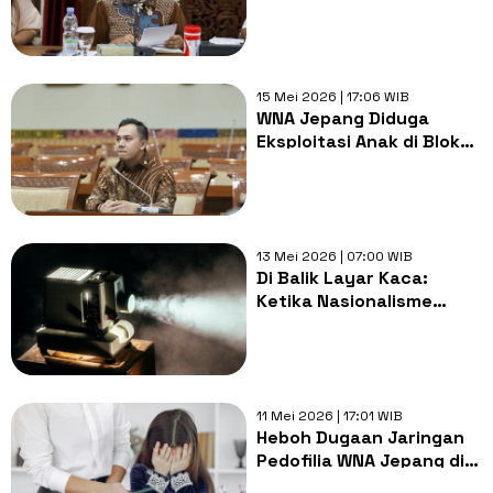
Kasus Eksploitasi Anak
oleh WNA Jepang di Blok
M
15 Mei 2026 | 17:06 WIB
WNA Jepang Diduga
Eksploitasi Anak di Blok
M, DPR: Seret Pelaku,
Jangan Kasih Ampun
13 Mei 2026 | 07:00 WIB
Di Balik Layar Kaca:
Ketika Nasionalisme
Dibentuk oleh Film dan
Emosi Massa
11 Mei 2026 | 17:01 WIB
Heboh Dugaan Jaringan
Pedofilia WNA Jepang di
Blok M, Polda Metro