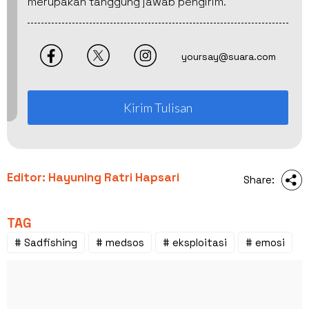
merupakan tanggung jawab pengirim.
yoursay@suara.com
Kirim Tulisan
Editor: Hayuning Ratri Hapsari
Share:
TAG
# Sadfishing
# medsos
# eksploitasi
# emosi