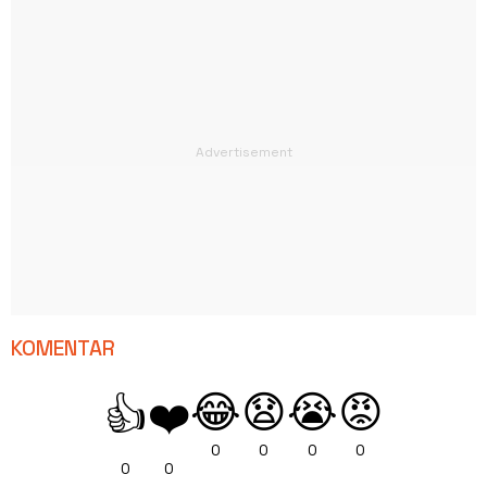
KOMENTAR
😂
😧
😭
😡
👍
❤️
0
0
0
0
0
0