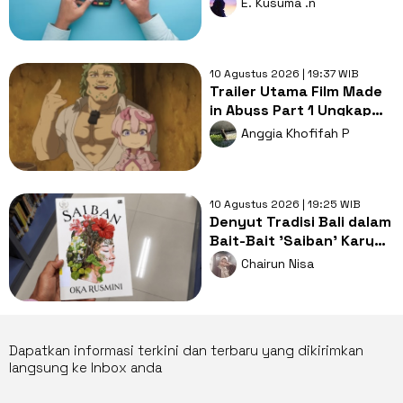
E. Kusuma .n
10 Agustus 2026 | 19:37 WIB
Trailer Utama Film Made
in Abyss Part 1 Ungkap
Lagu Tema dan Karakter
Anggia Khofifah P
Baru
10 Agustus 2026 | 19:25 WIB
Denyut Tradisi Bali dalam
Bait-Bait 'Saiban' Karya
Oka Rusmini
Chairun Nisa
Dapatkan informasi terkini dan terbaru yang dikirimkan
langsung ke Inbox anda