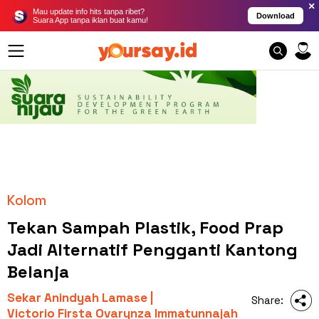
×
Mau update info hits tanpa ribet?
Download
Suara App tanpa iklan buat kamu!
Kolom
Tekan Sampah Plastik, Food Prap
Jadi Alternatif Pengganti Kantong
Belanja
Sekar Anindyah Lamase |
Share:
Victorio Firsta Ovarynza Immatunnajah