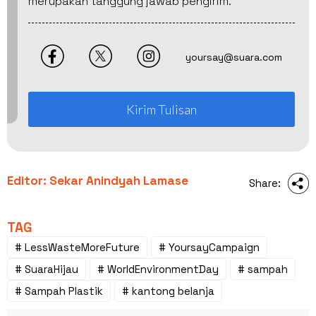
merupakan tanggung jawab pengirim.
yoursay@suara.com
Kirim Tulisan
Editor: Sekar Anindyah Lamase
Share:
TAG
# LessWasteMoreFuture
# YoursayCampaign
# SuaraHijau
# WorldEnvironmentDay
# sampah
# Sampah Plastik
# kantong belanja