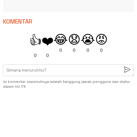
KOMENTAR
😂
😧
😭
😡
👍
❤️
0
0
0
0
0
0
Isi komentar sepenuhnya adalah tanggung jawab pengguna dan diatur
dalam UU ITE