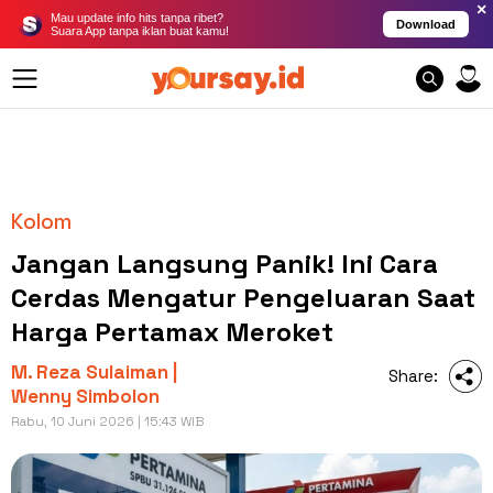
×
Mau update info hits tanpa ribet?
Download
Suara App tanpa iklan buat kamu!
Kolom
Jangan Langsung Panik! Ini Cara
Cerdas Mengatur Pengeluaran Saat
Harga Pertamax Meroket
M. Reza Sulaiman |
Share:
Wenny Simbolon
Rabu, 10 Juni 2026 | 15:43 WIB