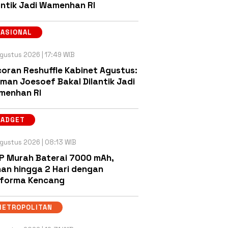
antik Jadi Wamenhan RI
NASIONAL
gustus 2026 | 17:49 WIB
oran Reshuffle Kabinet Agustus:
man Joesoef Bakal Dilantik Jadi
menhan RI
GADGET
gustus 2026 | 08:13 WIB
P Murah Baterai 7000 mAh,
an hingga 2 Hari dengan
rforma Kencang
METROPOLITAN