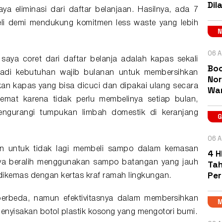
Dil
a eliminasi dari daftar belanjaan. Hasilnya, ada 7
eli demi mendukung komitmen less waste yang lebih
06 A
aya coret dari daftar belanja adalah kapas sekali
Boc
njadi kebutuhan wajib bulanan untuk membersihkan
Nor
kan kapas yang bisa dicuci dan dipakai ulang secara
Wa
hemat karena tidak perlu membelinya setiap bulan,
mengurangi tumpukan limbah domestik di keranjang
06 A
an untuk tidak lagi membeli sampo dalam kemasan
4 H
Tah
saya beralih menggunakan sampo batangan yang jauh
Pe
dikemas dengan kertas kraf ramah lingkungan.
erbeda, namun efektivitasnya dalam membersihkan
nyisakan botol plastik kosong yang mengotori bumi.