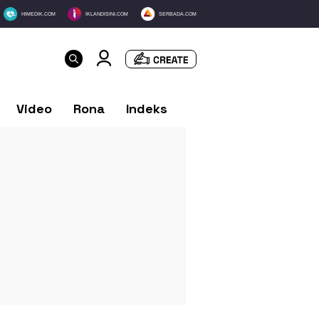
HIMEDIK.COM
IKLANDISINI.COM
SERBADA.COM
Video
Rona
Indeks