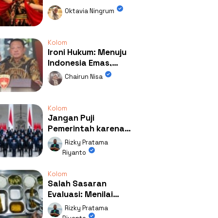
Kolaborasi
Oktavia Ningrum
Mengubah Wajah
Kemiren
Kolom
Ironi Hukum: Menuju
Indonesia Emas,
Ternyata Emasnya
Chairun Nisa
Ada di Rumah Febrie!
Kolom
Jangan Puji
Pemerintah karena
Kerja: Mengapa
Rizky Pratama
Publik Begitu Mudah
Riyanto
Terpesona?
Kolom
Salah Sasaran
Evaluasi: Menilai
Program MBG Lewat
Rizky Pratama
Respons Anak Itu