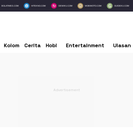
BOLATIMES.COM
HITEKNO.COM
DEWIKU.COM
MOBIMOTO.COM
GUIDEKU.COM
Kolom
Cerita
Hobi
Entertainment
Ulasan