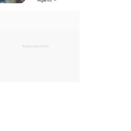
Riyanto
Absurd