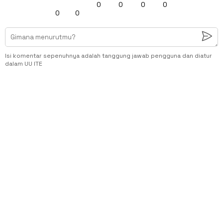
0
0
0
0
0
0
Isi komentar sepenuhnya adalah tanggung jawab pengguna dan diatur
dalam UU ITE