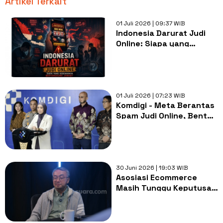
Artikel Terkait
01 Juli 2026 | 09:37 WIB
Indonesia Darurat Judi
Online: Siapa yang
Sebenarnya
Bertanggung Jawab?
01 Juli 2026 | 07:23 WIB
Komdigi - Meta Berantas
Spam Judi Online, Bentuk
Tim Khusus Lawan Bot di
Instagram dan Facebook
30 Juni 2026 | 19:03 WIB
Asosiasi Ecommerce
Masih Tunggu Keputusan
Tertulis soal Pajak Toko
Online