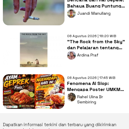
Bahaya Buang Puntung
Rokok Sembarangan di
Juandi Manullang
Musim Kemarau
08 Agustus 2026 | 18:20 WIB
"The Rock from the Sky"
dan Pelajaran tentang
Berani Menghadapi
Ardina Praf
Perubahan
08 Agustus 2026 | 17:45 WIB
Fenomena AI Slop:
Mengapa Poster UMKM
Makin Seragam dan Bikin
Rahel Ulina Br
Kita Bosan?
Sembiring
Dapatkan informasi terkini dan terbaru yang dikirimkan