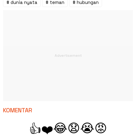
# dunia nyata
# teman
# hubungan
KOMENTAR
😂
😧
😭
😡
👍
❤️