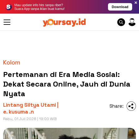
×
Mau update info hits tanpa ribet?
Download
Suara App tanpa iklan buat kamu!
Kolom
Pertemanan di Era Media Sosial:
Dekat Secara Online, Jauh di Dunia
Nyata
Lintang Siltya Utami |
Share:
e. kusuma .n
Rabu, 01 Juli 2026 | 19:00 WIB