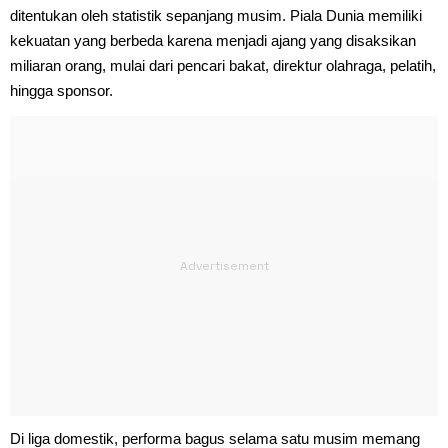
ditentukan oleh statistik sepanjang musim. Piala Dunia memiliki
kekuatan yang berbeda karena menjadi ajang yang disaksikan
miliaran orang, mulai dari pencari bakat, direktur olahraga, pelatih,
hingga sponsor.
Di liga domestik, performa bagus selama satu musim memang