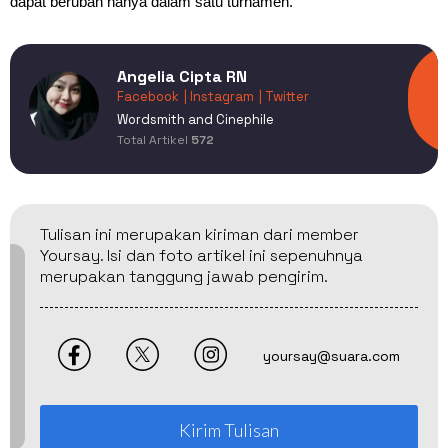
dapat berubah hanya dalam satu turnamen.
Angelia Cipta RN
Facebook
| Instagram
| Twitter
Wordsmith and Cinephile
Total Artikel
572
Tulisan ini merupakan kiriman dari member
Yoursay. Isi dan foto artikel ini sepenuhnya
merupakan tanggung jawab pengirim.
yoursay@suara.com
Kirim Tulisan