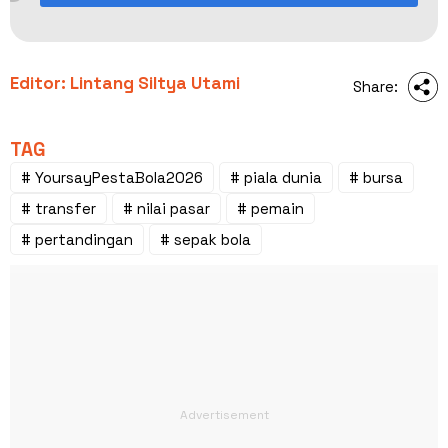
Editor: Lintang Siltya Utami
Share:
TAG
# YoursayPestaBola2026
# piala dunia
# bursa
# transfer
# nilai pasar
# pemain
# pertandingan
# sepak bola