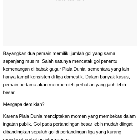
Bayangkan dua pemain memiliki jumlah gol yang sama
sepanjang musim. Salah satunya mencetak gol penentu
kemenangan di babak gugur Piala Dunia, sementara yang lain
hanya tampil konsisten di liga domestik. Dalam banyak kasus,
pemain pertama akan memperoleh perhatian yang jauh lebih
besar.
Mengapa demikian?
Karena Piala Dunia menciptakan momen yang membekas dalam
ingatan publik. Gol pada pertandingan besar lebih mudah diingat
dibandingkan sepuluh gol di pertandingan liga yang kurang
mendapat perhatian internasional.