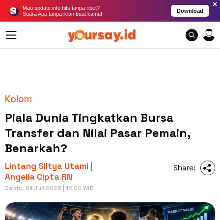
×
Mau update info hits tanpa ribet?
Download
Suara App tanpa iklan buat kamu!
Kolom
Piala Dunia Tingkatkan Bursa
Transfer dan Nilai Pasar Pemain,
Benarkah?
Lintang Siltya Utami |
Share:
Angelia Cipta RN
Sabtu, 04 Juli 2026 | 12:00 WIB