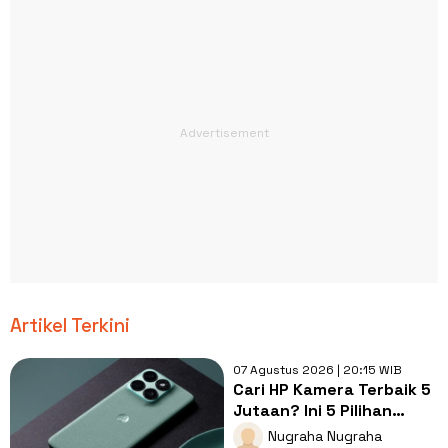
Artikel Terkini
07 Agustus 2026 | 20:15 WIB
Cari HP Kamera Terbaik 5
Jutaan? Ini 5 Pilihan
dengan Foto Paling Tajam
Nugraha Nugraha