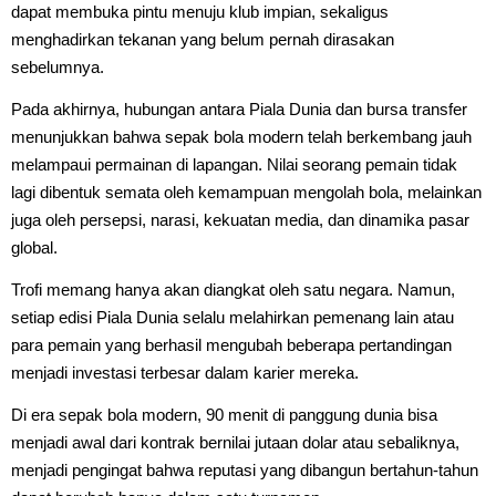
dapat membuka pintu menuju klub impian, sekaligus
menghadirkan tekanan yang belum pernah dirasakan
sebelumnya.
Pada akhirnya, hubungan antara Piala Dunia dan bursa transfer
menunjukkan bahwa sepak bola modern telah berkembang jauh
melampaui permainan di lapangan. Nilai seorang pemain tidak
lagi dibentuk semata oleh kemampuan mengolah bola, melainkan
juga oleh persepsi, narasi, kekuatan media, dan dinamika pasar
global.
Trofi memang hanya akan diangkat oleh satu negara. Namun,
setiap edisi Piala Dunia selalu melahirkan pemenang lain atau
para pemain yang berhasil mengubah beberapa pertandingan
menjadi investasi terbesar dalam karier mereka.
Di era sepak bola modern, 90 menit di panggung dunia bisa
menjadi awal dari kontrak bernilai jutaan dolar atau sebaliknya,
menjadi pengingat bahwa reputasi yang dibangun bertahun-tahun