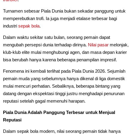
Turnamen sebesar Piala Dunia bukan sekadar panggung untuk
memperebutkan trofi. Ia juga menjadi etalase terbesar bagi
industri
sepak bola
.
Dalam waktu sekitar satu bulan, seorang pemain dapat
mengubah persepsi dunia terhadap dirinya.
Nilai pasar
melonjak,
klub-klub elite mulai menghubungi agen, dan masa depan karier
bisa berubah hanya karena beberapa penampilan impresif.
Fenomena ini kembali terlihat pada Piala Dunia 2026. Sejumlah
pemain muda yang sebelumnya hanya dikenal di liga domestik
mulai mencuri perhatian. Sebaliknya, beberapa bintang yang
datang dengan ekspektasi tinggi justru menghadapi penurunan
reputasi setelah gagal memenuhi harapan.
Piala Dunia Adalah Panggung Terbesar untuk Menjual
Reputasi
Dalam sepak bola modern, nilai seorang pemain tidak hanya