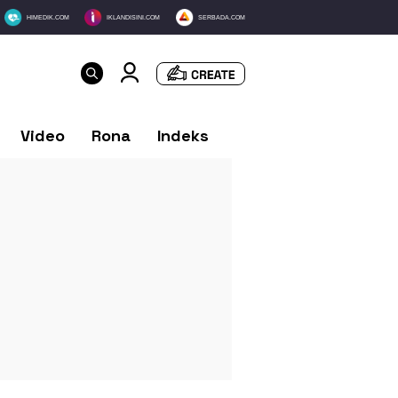
HIMEDIK.COM
IKLANDISINI.COM
SERBADA.COM
Video
Rona
Indeks