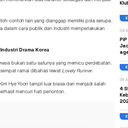
kan memerankan dua karakter sekaligus dan menjadi
Klu
toh-contoh lain yang dianggap memiliki pola serupa.
da
dalam cara publik dan industri memperlakukan
04 A
PIP
Jad
 Industri
Drama Korea
aga
mesis
bukan satu-satunya yang memicu perdebatan.
 sempat ramai dibahas lewat
Lovely Runner
.
05 A
m Hye Yoon tampil luar biasa dan menjadi salah
4 S
erhasil mencuri hati penonton.
Keb
202