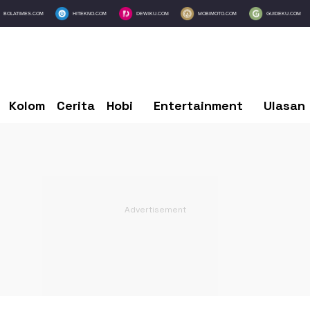
BOLATIMES.COM
HITEKNO.COM
DEWIKU.COM
MOBIMOTO.COM
GUIDEKU.COM
Kolom
Cerita
Hobi
Entertainment
Ulasan