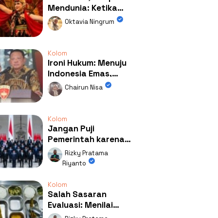
Mendunia: Ketika
Kolaborasi
Oktavia Ningrum
Mengubah Wajah
Kemiren
Kolom
Ironi Hukum: Menuju
Indonesia Emas,
Ternyata Emasnya
Chairun Nisa
Ada di Rumah Febrie!
Kolom
Jangan Puji
Pemerintah karena
Kerja: Mengapa
Rizky Pratama
Publik Begitu Mudah
Riyanto
Terpesona?
Kolom
Salah Sasaran
Evaluasi: Menilai
Program MBG Lewat