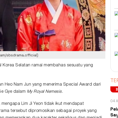
am/sbsdrama.official)
ial Korea Selatan ramai membahas sesuatu yang
TE
gan
Heo Nam Jun
yang menerima Special Award dari
B
Se Gye dalam
My Royal Nemesis
.
04 A
ya mengapa
Lim Ji Yeon
tidak ikut mendapat
Pel
rama
tersebut dipromosikan sebagai proyek yang
Say