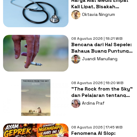
Harga Alat Medis Empat
Kali Lipat, Bisakah
Layanan Kesehatan
Oktavia Ningrum
Tetap Murah?
08 Agustus 2026 | 18:21 WIB
Bencana dari Hal Sepele:
Bahaya Buang Puntung
Rokok Sembarangan di
Juandi Manullang
Musim Kemarau
08 Agustus 2026 | 18:20 WIB
"The Rock from the Sky"
dan Pelajaran tentang
Berani Menghadapi
Ardina Praf
Perubahan
08 Agustus 2026 | 17:45 WIB
Fenomena AI Slop: