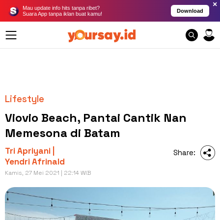
×
Mau update info hits tanpa ribet?
Download
Suara App tanpa iklan buat kamu!
Lifestyle
Viovio Beach, Pantai Cantik Nan
Memesona di Batam
Tri Apriyani |
Share:
Yendri Afrinald
Kamis, 27 Mei 2021 | 22:14 WIB