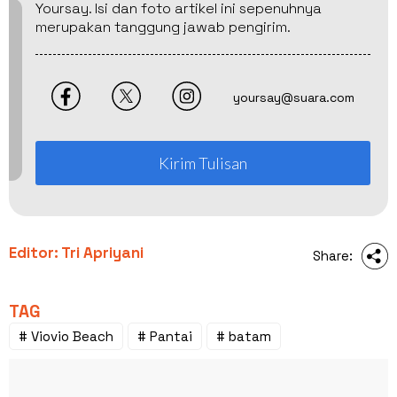
Yoursay. Isi dan foto artikel ini sepenuhnya
merupakan tanggung jawab pengirim.
yoursay@suara.com
Kirim Tulisan
Editor: Tri Apriyani
Share:
TAG
# Viovio Beach
# Pantai
# batam