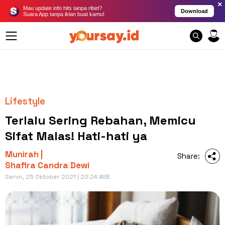
×
Mau update info hits tanpa ribet?
Download
Suara App tanpa iklan buat kamu!
Lifestyle
Terlalu Sering Rebahan, Memicu
Sifat Malas! Hati-hati ya
Munirah |
Share:
Shafira Candra Dewi
Senin, 25 Oktober 2021 | 20:24 WIB