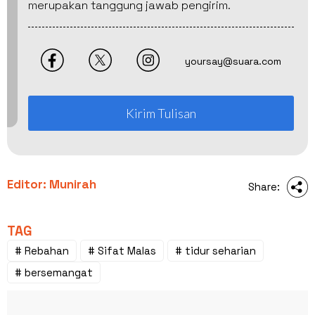
merupakan tanggung jawab pengirim.
yoursay@suara.com
Kirim Tulisan
Editor: Munirah
Share:
TAG
# Rebahan
# Sifat Malas
# tidur seharian
# bersemangat