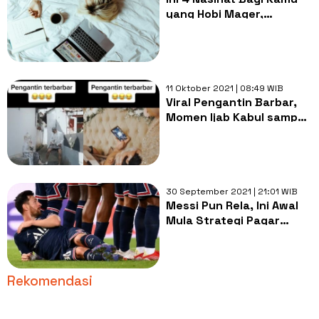
yang Hobi Mager,
Waktumu Jadi Terbuang
Sia-sia
11 Oktober 2021 | 08:49 WIB
Viral Pengantin Barbar,
Momen Ijab Kabul sampai
Rebahan Main Game
Disorot
30 September 2021 | 21:01 WIB
Messi Pun Rela, Ini Awal
Mula Strategi Pagar
Betis Rebahan
Rekomendasi