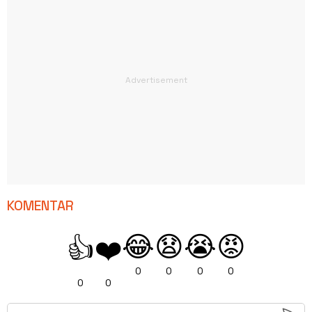
KOMENTAR
😂
😧
😭
😡
👍
❤️
0
0
0
0
0
0