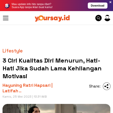
×
Mau update info hits tanpa ribet?
Download
Suara App tanpa iklan buat kamu!
Lifestyle
3 Ciri Kualitas Diri Menurun, Hati-
Hati Jika Sudah Lama Kehilangan
Motivasi
Hayuning Ratri Hapsari |
Share:
Latifah ..
Kamis, 25 Mei 2023 | 13:31 WIB