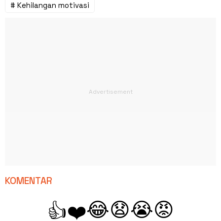
# Kehilangan motivasi
KOMENTAR
😂
😧
😭
😡
👍
❤️