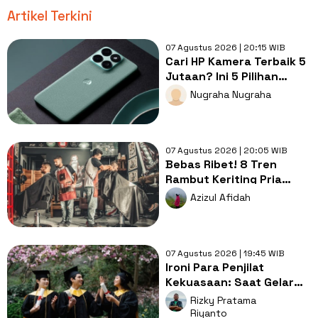
Artikel Terkini
07 Agustus 2026 | 20:15 WIB
Cari HP Kamera Terbaik 5
Jutaan? Ini 5 Pilihan
dengan Foto Paling Tajam
Nugraha Nugraha
07 Agustus 2026 | 20:05 WIB
Bebas Ribet! 8 Tren
Rambut Keriting Pria
untuk Wajah Kotak yang
Azizul Afidah
Gampang Ditata
07 Agustus 2026 | 19:45 WIB
Ironi Para Penjilat
Kekuasaan: Saat Gelar
Akademis Kalah oleh
Rizky Pratama
Mental ABS
Riyanto