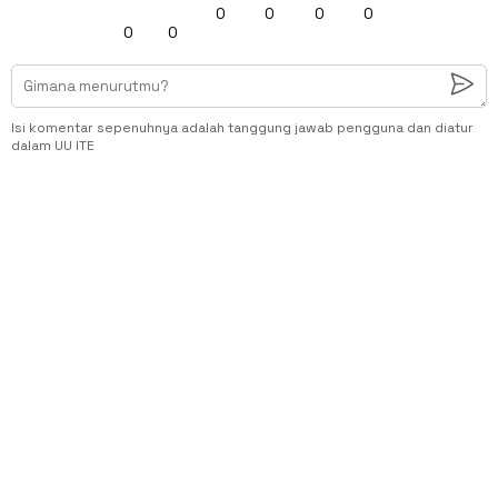
0
0
0
0
0
0
Isi komentar sepenuhnya adalah tanggung jawab pengguna dan diatur
dalam UU ITE