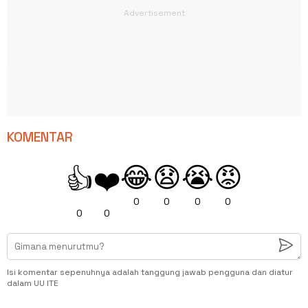
KOMENTAR
😂
😧
😭
😡
👍
❤️
0
0
0
0
0
0
Isi komentar sepenuhnya adalah tanggung jawab pengguna dan diatur
dalam UU ITE