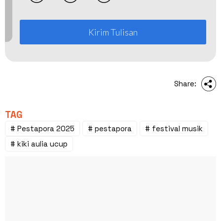
Kirim Tulisan
Share:
TAG
# Pestapora 2025
# pestapora
# festival musik
# kiki aulia ucup