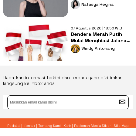
Gaya Ngampus Sampai
Natasya Regina
Ngantor!
07 Agustus 2026 | 18:50 WIB
Bendera Merah Putih
Mulai Menghiasi Jalanan,
Mengapa Tradisi ini
Windy Aritonang
Penting?
Dapatkan informasi terkini dan terbaru yang dikirimkan
langsung ke Inbox anda
Redaksi |
Kontak |
Tentang Kami |
Karir |
Pedoman Media Siber |
Site Map
© 2026 Yoursay.id - All Rights Reserved.