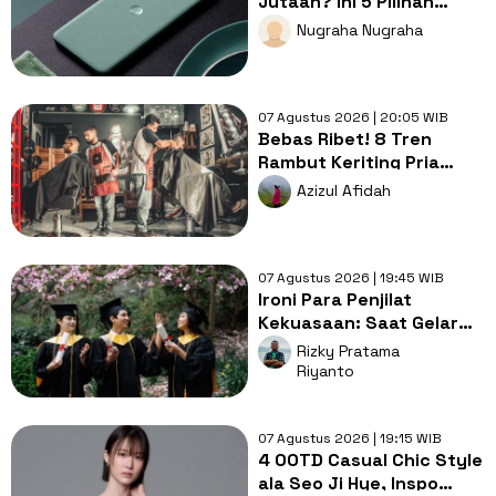
Jutaan? Ini 5 Pilihan
dengan Foto Paling Tajam
Nugraha Nugraha
07 Agustus 2026 | 20:05 WIB
Bebas Ribet! 8 Tren
Rambut Keriting Pria
untuk Wajah Kotak yang
Azizul Afidah
Gampang Ditata
07 Agustus 2026 | 19:45 WIB
Ironi Para Penjilat
Kekuasaan: Saat Gelar
Akademis Kalah oleh
Rizky Pratama
Mental ABS
Riyanto
07 Agustus 2026 | 19:15 WIB
4 OOTD Casual Chic Style
ala Seo Ji Hye, Inspo