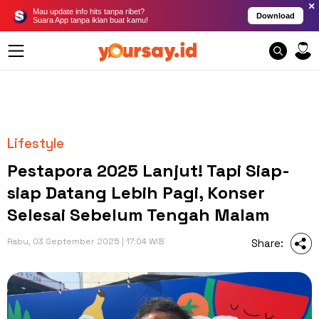
×
Mau update info hits tanpa ribet?
Download
Suara App tanpa iklan buat kamu!
Lifestyle
Pestapora 2025 Lanjut! Tapi Siap-
siap Datang Lebih Pagi, Konser
Selesai Sebelum Tengah Malam
Rabu, 03 September 2025 | 17:04 WIB
Share: