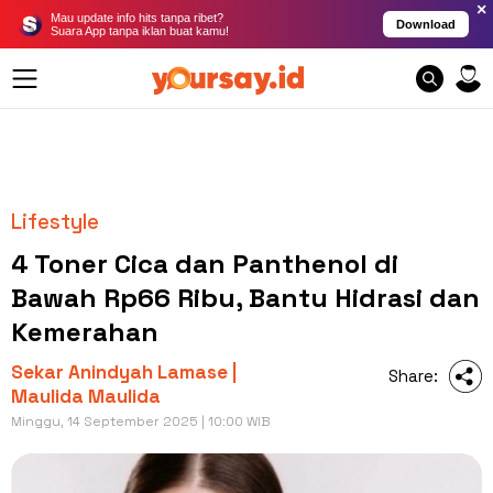
×
Mau update info hits tanpa ribet?
Download
Suara App tanpa iklan buat kamu!
Lifestyle
4 Toner Cica dan Panthenol di
Bawah Rp66 Ribu, Bantu Hidrasi dan
Kemerahan
Sekar Anindyah Lamase |
Share:
Maulida Maulida
Minggu, 14 September 2025 | 10:00 WIB