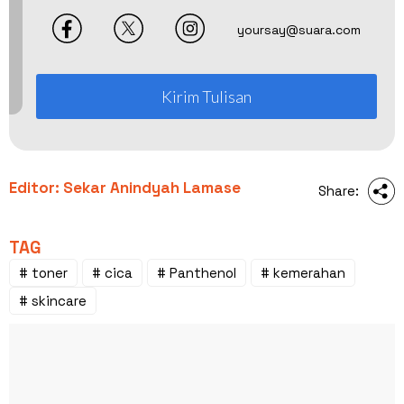
yoursay@suara.com
Kirim Tulisan
Editor: Sekar Anindyah Lamase
Share:
TAG
# toner
# cica
# Panthenol
# kemerahan
# skincare