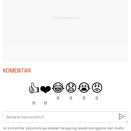
KOMENTAR
😂
😧
😭
😡
👍
❤️
0
0
0
0
0
0
Isi komentar sepenuhnya adalah tanggung jawab pengguna dan diatur