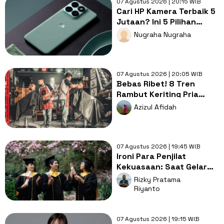
07 Agustus 2026 | 20:15 WIB
Cari HP Kamera Terbaik 5
Jutaan? Ini 5 Pilihan
dengan Foto Paling Tajam
Nugraha Nugraha
07 Agustus 2026 | 20:05 WIB
Bebas Ribet! 8 Tren
Rambut Keriting Pria
untuk Wajah Kotak yang
Azizul Afidah
Gampang Ditata
07 Agustus 2026 | 19:45 WIB
Ironi Para Penjilat
Kekuasaan: Saat Gelar
Akademis Kalah oleh
Rizky Pratama
Mental ABS
Riyanto
07 Agustus 2026 | 19:15 WIB