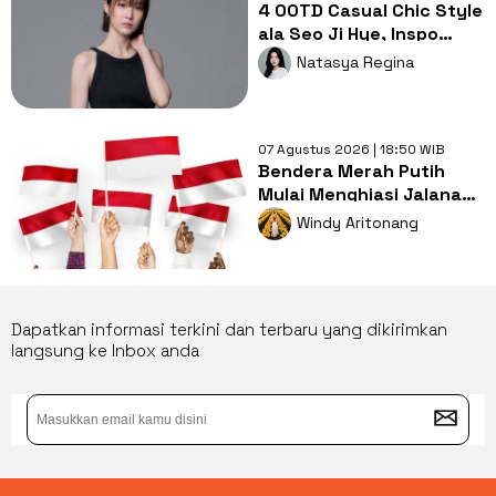
4 OOTD Casual Chic Style
ala Seo Ji Hye, Inspo
Gaya Ngampus Sampai
Natasya Regina
Ngantor!
07 Agustus 2026 | 18:50 WIB
Bendera Merah Putih
Mulai Menghiasi Jalanan,
Mengapa Tradisi ini
Windy Aritonang
Penting?
Dapatkan informasi terkini dan terbaru yang dikirimkan
langsung ke Inbox anda