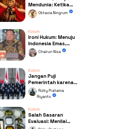
Mendunia: Ketika
Kolaborasi
Oktavia Ningrum
Mengubah Wajah
Kemiren
Kolom
Ironi Hukum: Menuju
Indonesia Emas,
Ternyata Emasnya
Chairun Nisa
Ada di Rumah Febrie!
Kolom
Jangan Puji
Pemerintah karena
Kerja: Mengapa
Rizky Pratama
Publik Begitu Mudah
Riyanto
Terpesona?
Kolom
Salah Sasaran
Evaluasi: Menilai
Program MBG Lewat