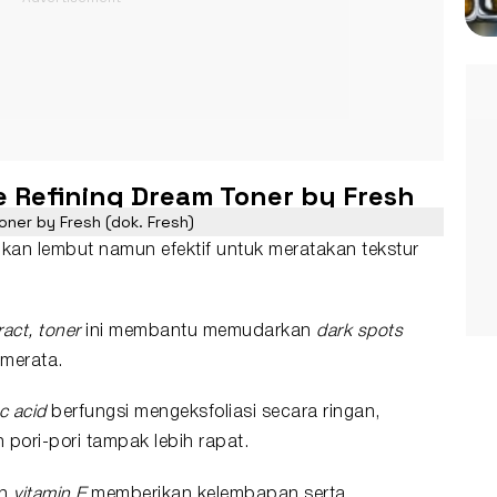
e Refining Dream Toner by Fresh
ner by Fresh (dok. Fresh)
asikan lembut namun efektif untuk meratakan tekstur
act, toner
ini membantu memudarkan
dark spots
 merata.
ic acid
berfungsi mengeksfoliasi secara ringan,
 pori-pori tampak lebih rapat.
n
vitamin E
memberikan kelembapan serta