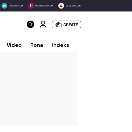
HIMEDIK.COM
IKLANDISINI.COM
SERBADA.COM
Video
Rona
Indeks