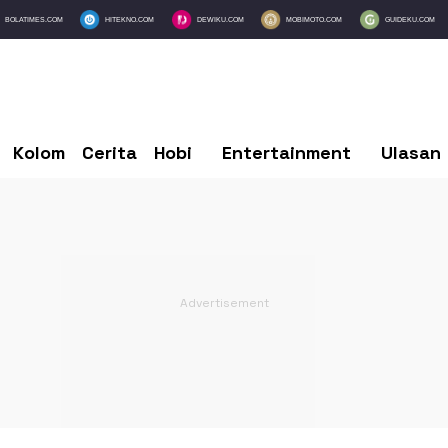
BOLATIMES.COM
HITEKNO.COM
DEWIKU.COM
MOBIMOTO.COM
GUIDEKU.COM
Kolom
Cerita
Hobi
Entertainment
Ulasan