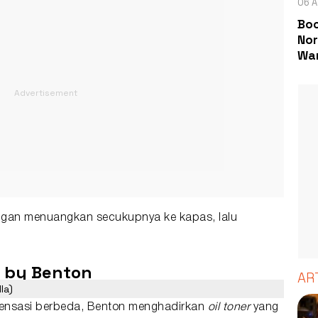
06 A
Boc
Nor
Wa
gan menuangkan secukupnya ke kapas, lalu
er by Benton
AR
la)
ensasi berbeda, Benton menghadirkan
oil toner
yang