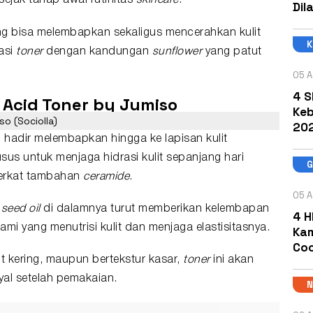
ejak tahap awal rutinitas
skincare
.
Dil
g bisa melembapkan sekaligus mencerahkan kulit
dasi
toner
dengan kandungan
sunflower
yang patut
05 A
4 S
c Acid Toner by Jumiso
Keb
so (Sociolla)
202
 hadir melembapkan hingga ke lapisan kulit
us untuk menjaga hidrasi kulit sepanjang hari
rkat tambahan
ceramide
.
05 A
seed oil
di dalamnya turut memberikan kelembapan
4 H
ami yang menutrisi kulit dan menjaga elastisitasnya.
Kam
Coc
t kering, maupun bertekstur kasar,
toner
ini akan
al setelah pemakaian.