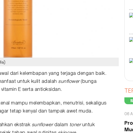
la)
awal dari kelembapan yang terjaga dengan baik.
anfaat untuk kulit adalah
sunflower
(bunga
TE
g
vitamin E
serta antioksidan.
kenal mampu melembapkan, menutrisi, sekaligus
 agar tetap kenyal dan tampak awet muda.
06 A
Pro
hkan ekstrak
sunflower
dalam
toner
untuk
Mud