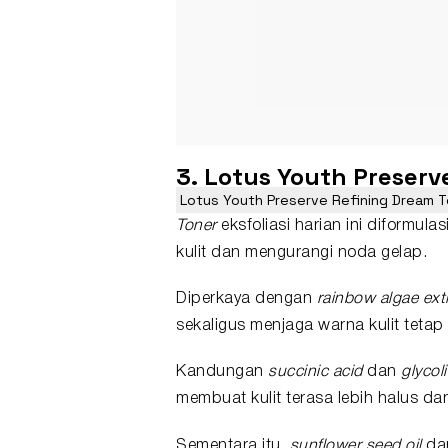
3. Lotus Youth Preserv
Lotus Youth Preserve Refining Dream To
Toner
eksfoliasi harian ini diformul
kulit dan mengurangi noda gelap.
Diperkaya dengan
rainbow algae extr
sekaligus menjaga warna kulit tetap
Kandungan
succinic acid
dan
glycol
membuat kulit terasa lebih halus dan
Sementara itu,
sunflower seed oil
da