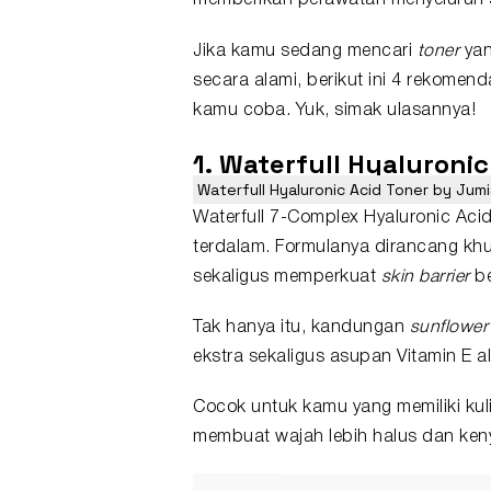
memberikan perawatan menyeluruh s
Jika kamu sedang mencari
toner
yan
secara alami, berikut ini 4 rekomen
kamu coba. Yuk, simak ulasannya!
1. Waterfull Hyaluroni
Waterfull Hyaluronic Acid Toner by Jumi
Waterfull 7-Complex Hyaluronic Acid
terdalam. Formulanya dirancang khus
sekaligus memperkuat
skin barrier
be
Tak hanya itu, kandungan
sunflower 
ekstra sekaligus asupan Vitamin E al
Cocok untuk kamu yang memiliki kuli
membuat wajah lebih halus dan keny