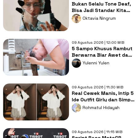
Bukan Selalu Tone Deaf,
Bisa Jadi Standar Kita
yang Sudah Berbeda
Oktavia Ningrum
09 Agustus 2026 | 12:00 WIB
5 Sampo Khusus Rambut
Berwarna Biar Awet dan
Tahan Lama
Yulenni Yulen
09 Agustus 2026 | 11:30 WIB
Real Cewek Manis, Intip 5
Ide Outfit Girly dan Simpel
ala Chae SooBin!
Rohmatul Hidayah
09 Agustus 2026 | 11:15 WIB
Sprint Race MotoGP