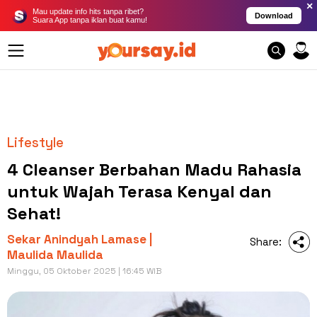
×
Mau update info hits tanpa ribet?
Download
Suara App tanpa iklan buat kamu!
Lifestyle
4 Cleanser Berbahan Madu Rahasia
untuk Wajah Terasa Kenyal dan
Sehat!
Sekar Anindyah Lamase |
Share:
Maulida Maulida
Minggu, 05 Oktober 2025 | 16:45 WIB