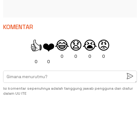
KOMENTAR
😂
😧
😭
😡
👍
❤️
0
0
0
0
0
0
Isi komentar sepenuhnya adalah tanggung jawab pengguna dan diatur
dalam UU ITE