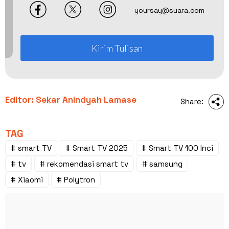
yoursay@suara.com
Kirim Tulisan
Editor: Sekar Anindyah Lamase
Share:
TAG
# smart TV
# Smart TV 2025
# Smart TV 100 Inci
# tv
# rekomendasi smart tv
# samsung
# Xiaomi
# Polytron