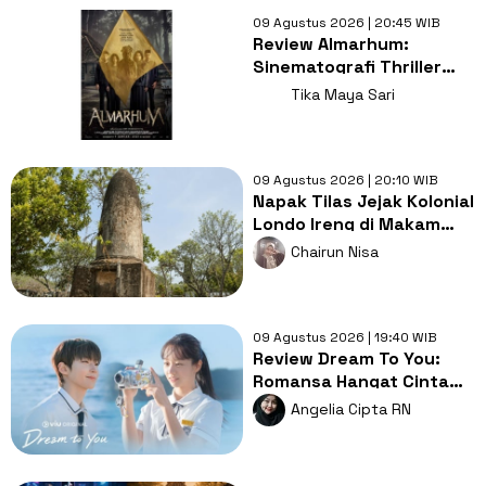
09 Agustus 2026 | 20:45 WIB
Review Almarhum:
Sinematografi Thriller
Misteri Bernyawa
Tika Maya Sari
Kearifan Lokal
09 Agustus 2026 | 20:10 WIB
Napak Tilas Jejak Kolonial
Londo Ireng di Makam
Kherkof Purworejo
Chairun Nisa
09 Agustus 2026 | 19:40 WIB
Review Dream To You:
Romansa Hangat Cinta
Pertama, Luka dan
Angelia Cipta RN
Impian