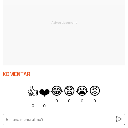
KOMENTAR
😂
😧
😭
😡
👍
❤️
0
0
0
0
0
0