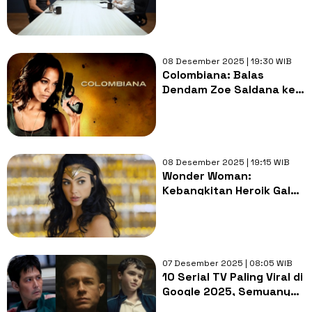
Kaca Asal Bareng Raditya
Dika
08 Desember 2025 | 19:30 WIB
Colombiana: Balas
Dendam Zoe Saldana ke
Gembong Narkoba,
Malam Ini di Trans TV
08 Desember 2025 | 19:15 WIB
Wonder Woman:
Kebangkitan Heroik Gal
Gadot dan Rekor Box
Office, Malam Ini di Trans
TV
07 Desember 2025 | 08:05 WIB
10 Serial TV Paling Viral di
Google 2025, Semuanya
Wajib Ditonton!