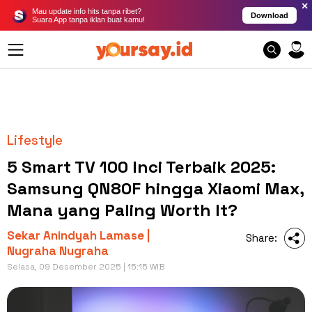
×
Mau update info hits tanpa ribet?
Download
Suara App tanpa iklan buat kamu!
Lifestyle
5 Smart TV 100 Inci Terbaik 2025:
Samsung QN80F hingga Xiaomi Max,
Mana yang Paling Worth It?
Sekar Anindyah Lamase |
Share:
Nugraha Nugraha
Selasa, 09 Desember 2025 | 15:15 WIB