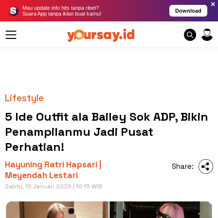
×
Mau update info hits tanpa ribet?
Download
Suara App tanpa iklan buat kamu!
Lifestyle
5 Ide Outfit ala Bailey Sok ADP, Bikin
Penampilanmu Jadi Pusat
Perhatian!
Hayuning Ratri Hapsari |
Share:
Meyendah Lestari
Sabtu, 10 Januari 2026 | 10:15 WIB