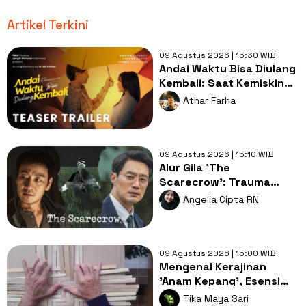
Artikel Terkini
09 Agustus 2026 | 15:30 WIB
Andai Waktu Bisa Diulang
Kembali: Saat Kemiskinan
Merampas Kebebasan
Athar Farha
Cinta
09 Agustus 2026 | 15:10 WIB
Alur Gila 'The
Scarecrow': Trauma
Lama, Pembunuh
Angelia Cipta RN
Berantai dan Misteri
Gelap
09 Agustus 2026 | 15:00 WIB
Mengenal Kerajinan
'Anam Kepang', Esensi
Edukatif yang Mati
Tika Maya Sari