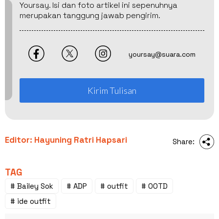
Yoursay. Isi dan foto artikel ini sepenuhnya
merupakan tanggung jawab pengirim.
yoursay@suara.com
Kirim Tulisan
Editor: Hayuning Ratri Hapsari
Share:
TAG
# Bailey Sok
# ADP
# outfit
# OOTD
# ide outfit