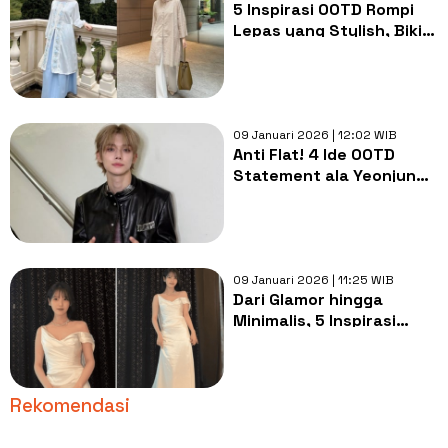
5 Inspirasi OOTD Rompi
Lepas yang Stylish, Bikin
Baju Lebaran 2026 Kamu
Makin Kece
09 Januari 2026 | 12:02 WIB
Anti Flat! 4 Ide OOTD
Statement ala Yeonjun
TXT yang Catchy Buat
Ditiru
09 Januari 2026 | 11:25 WIB
Dari Glamor hingga
Minimalis, 5 Inspirasi
Gaun ala Lee Ji Eun atau
IU!
Rekomendasi