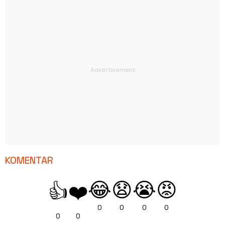
KOMENTAR
😂
😧
😭
😡
👍
❤️
0
0
0
0
0
0