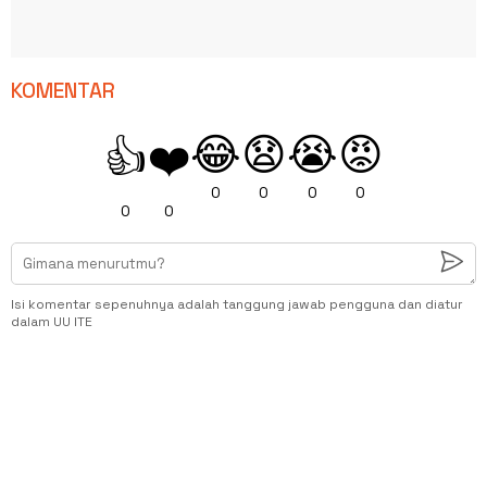
KOMENTAR
😂
😧
😭
😡
👍
❤️
0
0
0
0
0
0
Isi komentar sepenuhnya adalah tanggung jawab pengguna dan diatur
dalam UU ITE