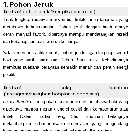
1. Pohon Jeruk
Ilustrasi pohon jeruk (Freepik/bearfotos)
Tidak lengkap rasanya menyambut Imlek tanpa tanaman yang
membawa keberuntungan. Pohon jeruk dengan buah oranye
cerah menjadi favorit, dipercaya mampu mendatangkan rezeki
dan kebahagiaan bagi seluruh keluarga.
Selain mempercantik rumah, pohon jeruk juga dianggap simbol
hoki yang wajib hadir saat Tahun Baru Imlek. Kehadirannya
membuat suasana perayaan semakin meriah dan penuh energi
positif.
2. Lucky Bamboo
Ilustrasi lucky bamboo
(Instagram/luckybambooplantsindonesia)
Lucky Bamboo
merupakan tanaman ikonik pembawa hoki yang
dipercaya mampu menarik energi positif dan kemakmuran saat
Imlek. Dalam tradisi Feng Shui, susunan batangnya
melambangkan keharmonisan elemen alam yang mengundang
keberuntungan bagi seluruh penghuni rumah di tahun baru.