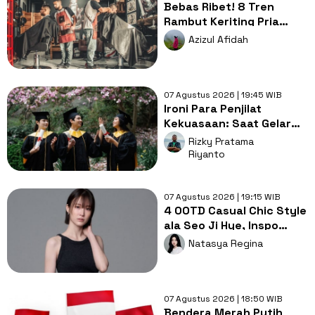
Bebas Ribet! 8 Tren
Rambut Keriting Pria
untuk Wajah Kotak yang
Azizul Afidah
Gampang Ditata
07 Agustus 2026 | 19:45 WIB
Ironi Para Penjilat
Kekuasaan: Saat Gelar
Akademis Kalah oleh
Rizky Pratama
Mental ABS
Riyanto
07 Agustus 2026 | 19:15 WIB
4 OOTD Casual Chic Style
ala Seo Ji Hye, Inspo
Gaya Ngampus Sampai
Natasya Regina
Ngantor!
07 Agustus 2026 | 18:50 WIB
Bendera Merah Putih