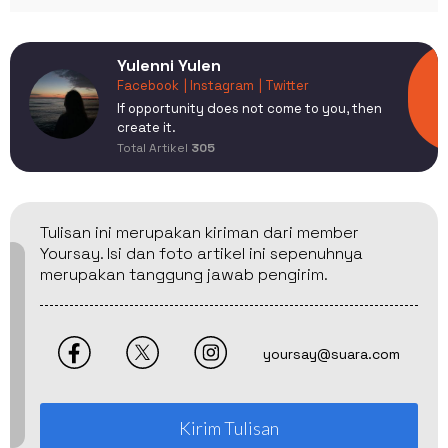
Yulenni Yulen
Facebook
| Instagram
| Twitter
If opportunity does not come to you, then
create it.
Total Artikel
305
Tulisan ini merupakan kiriman dari member
Yoursay. Isi dan foto artikel ini sepenuhnya
merupakan tanggung jawab pengirim.
yoursay@suara.com
Kirim Tulisan