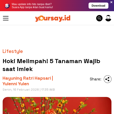
×
Mau update info hits tanpa ribet?
Download
Suara App tanpa iklan buat kamu!
Lifestyle
Hoki Melimpah! 5 Tanaman Wajib
saat Imlek
Hayuning Ratri Hapsari |
Share:
Yulenni Yulen
Senin, 16 Februari 2026 | 17:35 WIB