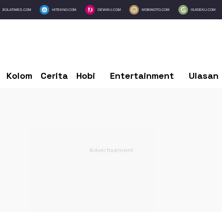
BOLATIMES.COM
HITEKNO.COM
DEWIKU.COM
MOBIMOTO.COM
GUIDEKU.COM
Kolom
Cerita
Hobi
Entertainment
Ulasan