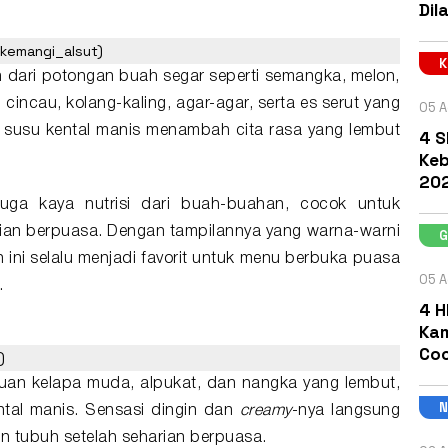
Dil
_kemangi_alsut)
dari potongan buah segar seperti semangka, melon,
incau, kolang-kaling, agar-agar, serta es serut yang
05 A
n susu kental manis menambah cita rasa yang lembut
4 S
Keb
202
uga kaya nutrisi dari buah-buahan, cocok untuk
rian berpuasa. Dengan tampilannya yang warna-warni
 ini selalu menjadi favorit untuk menu berbuka puasa
05 A
.
4 H
Kam
Coc
)
duan kelapa muda, alpukat, dan nangka yang lembut,
ntal manis. Sensasi dingin dan
creamy
-nya langsung
n tubuh setelah seharian berpuasa.