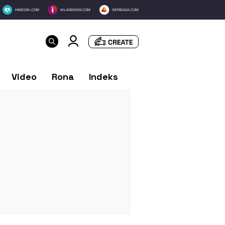
HIMEDIK.COM
IKLANDISINI.COM
SERBADA.COM
Video
Rona
Indeks