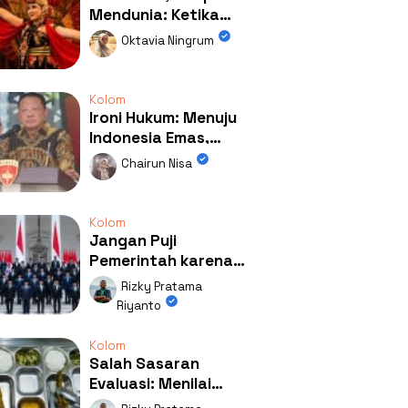
Mendunia: Ketika
Kolaborasi
Oktavia Ningrum
Mengubah Wajah
Kemiren
Kolom
Ironi Hukum: Menuju
Indonesia Emas,
Ternyata Emasnya
Chairun Nisa
Ada di Rumah Febrie!
Kolom
Jangan Puji
Pemerintah karena
Kerja: Mengapa
Rizky Pratama
Publik Begitu Mudah
Riyanto
Terpesona?
Kolom
Salah Sasaran
Evaluasi: Menilai
Program MBG Lewat