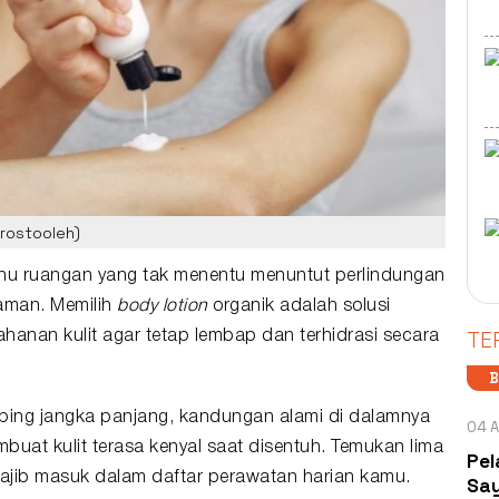
prostooleh)
hu ruangan yang tak menentu menuntut perlindungan
 aman. Memilih
body lotion
organik
adalah solusi
TE
hanan kulit agar tetap
lembap
dan terhidrasi secara
B
mping jangka panjang, kandungan alami di dalamnya
04 A
mbuat kulit terasa kenyal saat disentuh. Temukan lima
Pel
ajib masuk dalam daftar perawatan harian kamu.
Say