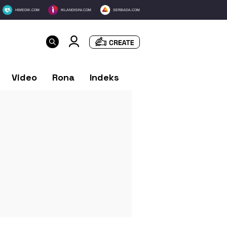
HIMEDIK.COM
IKLANDISINI.COM
SERBADA.COM
Video
Rona
Indeks