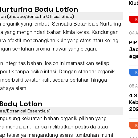
Klu
 Nurturing Body Lotion
ion (Shopee/Sensatia Official Shop)
organik yang lembut, Sensatia Botanicals Nurturing
04 A
eka yang menghindari bahan kimia keras. Kandungan
ra efektif menenangkan kulit yang stres atau kering,
PIP
Jad
engan sentuhan aroma mawar yang elegan.
aga
ntegritas bahan, losion ini memastikan setiap
utik tanpa risiko iritasi. Dengan standar organik
perbaiki tekstur kulit secara perlahan hingga
05 A
cahaya alami.
4 S
 Body Lotion
Keb
202
ee/Botanical Essentials)
engusung kekuatan bahan organik pilihan yang
cara mendalam. Tanpa melibatkan pestisida atau
tiap tetesnya mengandung esensi tumbuhan murni