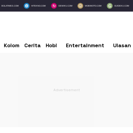
BOLATIMES.COM
HITEKNO.COM
DEWIKU.COM
MOBIMOTO.COM
GUIDEKU.COM
Kolom
Cerita
Hobi
Entertainment
Ulasan