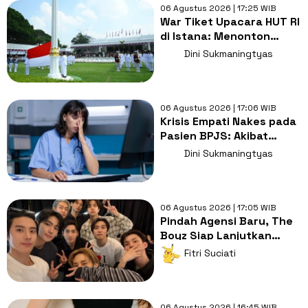
06 Agustus 2026 | 17:25 WIB
War Tiket Upacara HUT RI
di Istana: Menonton
Pesta di Tengah Jeritan
Dini Sukmaningtyas
Rakyat
06 Agustus 2026 | 17:06 WIB
Krisis Empati Nakes pada
Pasien BPJS: Akibat
'Burnout' atau
Dini Sukmaningtyas
Bobroknya Sistem
Kesehatan?
06 Agustus 2026 | 17:05 WIB
Pindah Agensi Baru, The
Boyz Siap Lanjutkan
Aktivitas Grup dengan 9
Fitri Suciati
Member
06 Agustus 2026 | 16:45 WIB