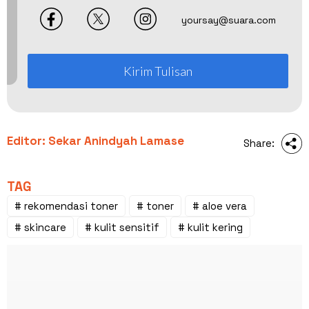
yoursay@suara.com
Kirim Tulisan
Editor: Sekar Anindyah Lamase
Share:
TAG
# rekomendasi toner
# toner
# aloe vera
# skincare
# kulit sensitif
# kulit kering