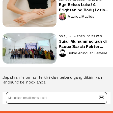
Bye Bekas Luka! 4
Brightening Body Lotion
Ini Bikin Kulit Cerah dan
Maulida Maulida
Lembap
06 Agustus 2026 | 16:39 WIB
Syiar Muhammadiyah di
Papua Barat: Rektor
UMPB Pastikan RTL Baitul
Sekar Anindyah Lamase
Arqam Berjalan Tuntas
Dapatkan informasi terkini dan terbaru yang dikirimkan
langsung ke Inbox anda