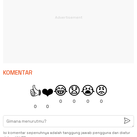
KOMENTAR
😂
😧
😭
😡
👍
❤️
0
0
0
0
0
0
Isi komentar sepenuhnya adalah tanggung jawab pengguna dan diatur