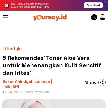
×
Mau update info hits tanpa ribet?
Download
Suara App tanpa iklan buat kamu!
Lifestyle
5 Rekomendasi Toner Aloe Vera
untuk Menenangkan Kulit Sensitif
dan Iritasi
Sekar Anindyah Lamase |
Share:
Laily Alfi
Jum'at, 03 April 2026 | 15:58 WIB