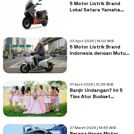
5 Motor Listrik Brand
Lokal Setara Yamaha
NMax, Jarak Tempuh
Jauh, Mesin Bertenaga
03 April 2026 | 14:00 WIB
5 Motor Listrik Brand
Indonesia dengan Mutu
Setara Jepang, Jagoan
Pekerja Lintas Kota dan
Kabupaten
01 April 2026 | 12:35 WIB
Banjir Undangan? Ini 5
Tips Atur Budget
Kondangan agar Dompet
Tak Menjerit
27 Maret 2026 | 14:55 WIB
Berapa Harga Motor