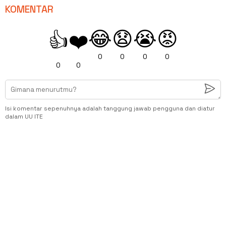
KOMENTAR
😂
😧
😭
😡
👍
❤️
0
0
0
0
0
0
Isi komentar sepenuhnya adalah tanggung jawab pengguna dan diatur
dalam UU ITE