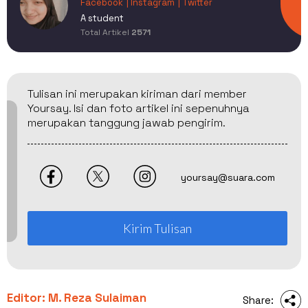
Facebook
| Instagram
| Twitter
A student
Total Artikel
2571
Tulisan ini merupakan kiriman dari member
Yoursay. Isi dan foto artikel ini sepenuhnya
merupakan tanggung jawab pengirim.
yoursay@suara.com
Kirim Tulisan
Editor: M. Reza Sulaiman
Share: