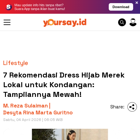
×
Mau update info hits tanpa ribet?
Download
Suara App tanpa iklan buat kamu!
Lifestyle
7 Rekomendasi Dress Hijab Merek
Lokal untuk Kondangan:
Tampilannya Mewah!
M. Reza Sulaiman |
Share:
Desyta Rina Marta Guritno
Sabtu, 04 April 2026 | 06:05 WIB