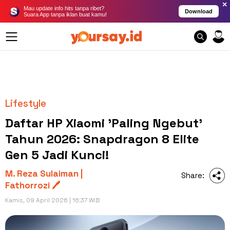
×
Mau update info hits tanpa ribet?
Download
Suara App tanpa iklan buat kamu!
Lifestyle
Daftar HP Xiaomi 'Paling Ngebut'
Tahun 2026: Snapdragon 8 Elite
Gen 5 Jadi Kunci!
M. Reza Sulaiman |
Share:
Fathorrozi 🖊️
Kamis, 09 April 2026 | 16:37 WIB