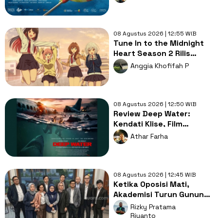
kanakan
08 Agustus 2026 | 12:55 WIB
Tune In to the Midnight
Heart Season 2 Rilis
2027, Hadirkan 2
Anggia Khofifah P
Karakter Baru
08 Agustus 2026 | 12:50 WIB
Review Deep Water:
Kendati Klise, Film
Serangan Hiu Selalu Seru
Athar Farha
Ditonton!
08 Agustus 2026 | 12:45 WIB
Ketika Oposisi Mati,
Akademisi Turun Gunung:
Lahirkan Kabinet
Rizky Pratama
Bayangan Demi
Riyanto