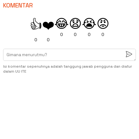
KOMENTAR
😂
😧
😭
😡
👍
❤️
0
0
0
0
0
0
Isi komentar sepenuhnya adalah tanggung jawab pengguna dan diatur
dalam UU ITE